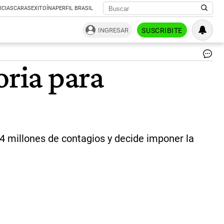
ICIAS
CARAS
EXITOÍNA
PERFIL BRASIL
INGRESAR
SUSCRIBITE
Ita
oria para
im
la
va
obl
pa
ma
de
50
.4 millones de contagios y decide imponer la
añ
|
Sh