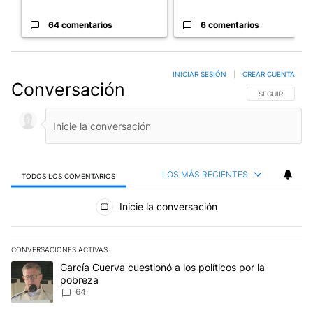
64 comentarios
6 comentarios
INICIAR SESIÓN
|
CREAR CUENTA
Conversación
SIGA ESTA CO
SEGUIR
LOS MÁS RECIENTES
TODOS LOS COMENTARIOS
Todos los comentarios
Inicie la conversación
CONVERSACIONES ACTIVAS
Este listado muestra los artículos con más comentarios en los últim
Un artículo de tendencia con el título "García Cuerva cuestionó a 
García Cuerva cuestionó a los políticos por la
pobreza
64