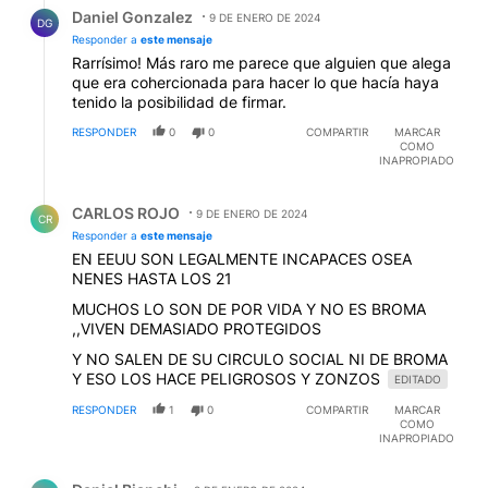
Respuesta de Daniel Gonzalez.
Daniel Gonzalez
9 DE ENERO DE 2024
DG
Responder a
este mensaje
Rarrísimo! Más raro me parece que alguien que alega
que era cohercionada para hacer lo que hacía haya
tenido la posibilidad de firmar.
RESPONDER
0
0
COMPARTIR
MARCAR
COMO
INAPROPIADO
Respuesta de CARLOS ROJO.
CARLOS ROJO
9 DE ENERO DE 2024
CR
Responder a
este mensaje
EN EEUU SON LEGALMENTE INCAPACES OSEA
NENES HASTA LOS 21
MUCHOS LO SON DE POR VIDA Y NO ES BROMA
,,VIVEN DEMASIADO PROTEGIDOS
Y NO SALEN DE SU CIRCULO SOCIAL NI DE BROMA
Y ESO LOS HACE PELIGROSOS Y ZONZOS
EDITADO
RESPONDER
1
0
COMPARTIR
MARCAR
COMO
INAPROPIADO
Comentario de Daniel Bianchi.