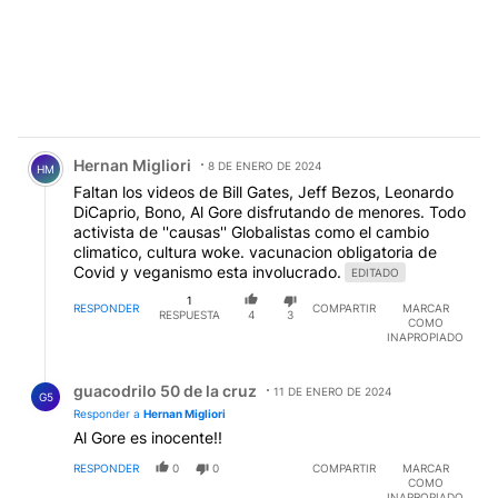
Comentario de Hernan Migliori.
Hernan Migliori
8 DE ENERO DE 2024
HM
Faltan los videos de Bill Gates, Jeff Bezos, Leonardo
DiCaprio, Bono, Al Gore disfrutando de menores. Todo
activista de ''causas'' Globalistas como el cambio
climatico, cultura woke. vacunacion obligatoria de
Covid y veganismo esta involucrado.
EDITADO
1
RESPONDER
COMPARTIR
MARCAR
RESPUESTA
4
3
COMO
INAPROPIADO
Respuesta de guacodrilo 50 de la cruz.
guacodrilo 50 de la cruz
11 DE ENERO DE 2024
G5
Responder a
Hernan Migliori
Al Gore es inocente!!
RESPONDER
0
0
COMPARTIR
MARCAR
COMO
INAPROPIADO