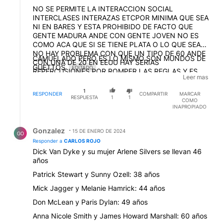
NO SE PERMITE LA INTERACCION SOCIAL
INTERCLASES INTERAZAS ETCPOR MINIMA QUE SEA
NI EN BARES Y ESTA PROHIBIDO DE FACTO QUE
GENTE MADURA ANDE CON GENTE JOVEN NO ES
COMO ACA QUE SI SE TIENE PLATA O LO QUE SEA
NO HAY PROBLEMA CON QUE UN TIPO DE 60 ANDE
CAMUFLADO PERO ES LO MISMO SON MUNDOS DE
CON UNA DE 20 EN EEUU HAY SERIAS
GUETTOS
EDITADO
REPERCUSIONES POR ROMPER LAS REGLAS Y ES
Leer mas
MUY RARO QUE SE MEZCLEN Y HAY EXTRICTAS
NORMAS DE COMO DEBEN HABLAR LAS PERSONAS
1
RESPONDER
COMPARTIR
MARCAR
DE DIFERENTES CLKASES REAZAS TIPOS ETC EL
RESPUESTA
1
1
COMO
INFERIOR JAMAS DEBE MOSTRARSE SUPERIOR A SU
INAPROPIADO
SUPERIOR SOCIAL O VA A LA CARCEL CON
Respuesta de Gonzalez .
CUALQUIER EXCUSA EN INGLATERRA ES LO MISMO
Gonzalez
15 DE ENERO DE 2024
GO
Responder a
CARLOS ROJO
Dick Van Dyke y su mujer Arlene Silvers se llevan 46
años
Patrick Stewart y Sunny Ozell: 38 años
Mick Jagger y Melanie Hamrick: 44 años
Don McLean y Paris Dylan: 49 años
Anna Nicole Smith y James Howard Marshall: 60 años