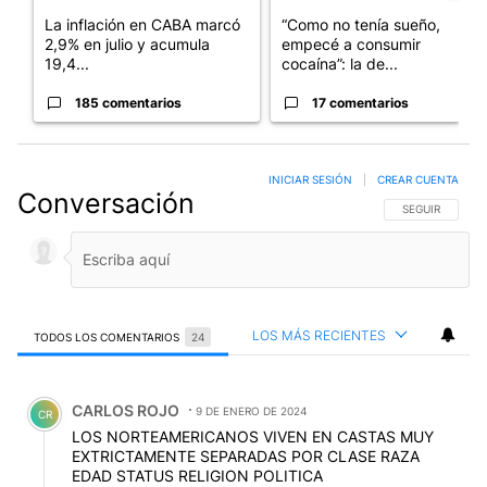
La inflación en CABA marcó
“Como no tenía sueño,
2,9% en julio y acumula
empecé a consumir
19,4...
cocaína”: la de...
185 comentarios
17 comentarios
INICIAR SESIÓN
|
CREAR CUENTA
Conversación
SIGA ESTA CO
SEGUIR
LOS MÁS RECIENTES
TODOS LOS COMENTARIOS
24
Todos los comentarios
Comentario de CARLOS ROJO.
CARLOS ROJO
9 DE ENERO DE 2024
CR
LOS NORTEAMERICANOS VIVEN EN CASTAS MUY
EXTRICTAMENTE SEPARADAS POR CLASE RAZA
EDAD STATUS RELIGION POLITICA