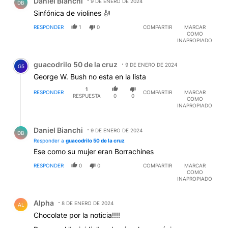
Daniel Bianchi
9 DE ENERO DE 2024
DB
Sinfónica de violines 🎻
RESPONDER
1
0
COMPARTIR
MARCAR
COMO
INAPROPIADO
Comentario de guacodrilo 50 de la cruz.
guacodrilo 50 de la cruz
9 DE ENERO DE 2024
G5
George W. Bush no esta en la lista
1
RESPONDER
COMPARTIR
MARCAR
RESPUESTA
0
0
COMO
INAPROPIADO
Respuesta de Daniel Bianchi.
Daniel Bianchi
9 DE ENERO DE 2024
DB
Responder a
guacodrilo 50 de la cruz
Ese como su mujer eran Borrachines
RESPONDER
0
0
COMPARTIR
MARCAR
COMO
INAPROPIADO
Comentario de Alpha .
Alpha
8 DE ENERO DE 2024
AL
Chocolate por la noticia!!!!