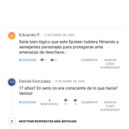
Comentario de Eduardo P..
Eduardo P.
9 DE ENERO DE 2024
EP
Sería bien lógico que este Epstein hubiera filmando a
semejantes personajes para protegerse ante
amenazas de deschave.-
RESPONDER
1
0
COMPARTIR
MARCAR
COMO
INAPROPIADO
Comentario de Daniel Gonzalez.
Daniel Gonzalez
9 DE ENERO DE 2024
DG
17 años? En serio no era consciente de lo que hacía?
Vamos!
4
RESPONDER
COMPARTIR
MARCAR
RESPUESTAS
0
0
COMO
INAPROPIADO
2 respuestas más antiguas
MOSTRAR RESPUESTAS MÁS ANTIGUAS
2