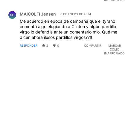
Comentario de MAICOLFI Jensen.
MAICOLFI Jensen
8 DE ENERO DE 2024
MJ
Me acuerdo en epoca de campaña que el tyrano
comentó algo elogiando a Clinton y algún pardillo
virgo lo defendía ante un comentario mío. Qué me
dicen ahora ilusos pardillos virgos??!!
RESPONDER
2
0
COMPARTIR
MARCAR
COMO
INAPROPIADO
Comentario de Pascual Potenzoni.
Pascual Potenzoni
8 DE ENERO DE 2024
PP
El príncipe andres es igualito al policía corrupto de la
pelicula El Padrino I
RESPONDER
4
0
COMPARTIR
MARCAR
COMO
INAPROPIADO
CARGAR MÁS COMENTARIOS
CONVERSACIONES ACTIVAS
Este listado muestra los artículos con más comentarios en los últim
Un artículo de tendencia con el título "La inflación en CABA mar
La inflación en CABA marcó 2,9% en julio y acumula