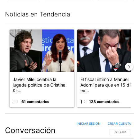
Noticias en Tendencia
Este listado muestra los artículos con más comentarios en los últim
Un artículo de tendencia con el título "Javier Milei celebra la j
Un artículo de tendencia con e
Javier Milei celebra la
El fiscal intimó a Manuel
jugada política de Cristina
Adorni para que en 15 días
Kir...
ex...
61 comentarios
128 comentarios
INICIAR SESIÓN
|
CREAR CUENTA
Conversación
SIGA ESTA CO
SEGUIR