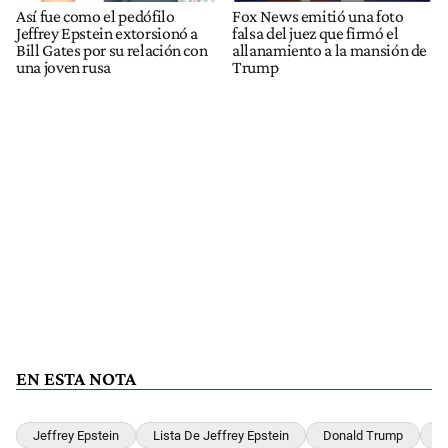
Así fue como el pedófilo
Fox News emitió una foto
Jeffrey Epstein extorsionó a
falsa del juez que firmó el
Bill Gates por su relación con
allanamiento a la mansión de
una joven rusa
Trump
EN ESTA NOTA
Jeffrey Epstein
Lista De Jeffrey Epstein
Donald Trump
Bi