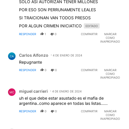
SOLO ASI AUTORIZAN TENER MILLONES
POR ESO SON PERRUNAMENTE LEALES
SI TRAICIONAN VAN TODOS PRESOS
POR ALGUN CRIMEN INICIATICO
EDITADO
RESPONDER
1
0
COMPARTIR
MARCAR
COMO
INAPROPIADO
Comentario de Carlos Alfonzo.
Carlos Alfonzo
4 DE ENERO DE 2024
CA
Repugnante
RESPONDER
0
0
COMPARTIR
MARCAR
COMO
INAPROPIADO
Comentario de miguel carrieri.
miguel carrieri
4 DE ENERO DE 2024
MC
uh el que debe estar asustado es el mafia de
argentina..como aparece en todas las listas......
RESPONDER
0
0
COMPARTIR
MARCAR
COMO
INAPROPIADO
Comentario de Julio DiCandia.