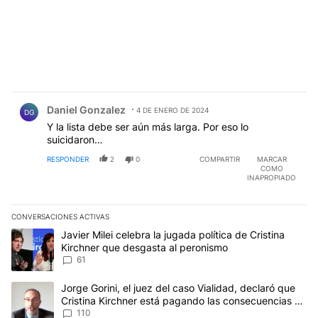
Comentario de Daniel Gonzalez.
Daniel Gonzalez
4 DE ENERO DE 2024
DG
Y la lista debe ser aún más larga. Por eso lo
suicidaron…
RESPONDER
2
0
COMPARTIR
MARCAR
COMO
INAPROPIADO
CONVERSACIONES ACTIVAS
Este listado muestra los artículos con más comentarios en los últim
Un artículo de tendencia con el título "Javier Milei celebra la jug
Javier Milei celebra la jugada política de Cristina
Kirchner que desgasta al peronismo
61
Un artículo de tendencia con el título "Jorge Gorini, el juez del
Jorge Gorini, el juez del caso Vialidad, declaró que
Cristina Kirchner está pagando las consecuencias de
cometer "un delito comprobado"
110