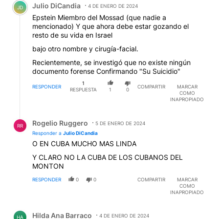
Julio DiCandia
4 DE ENERO DE 2024
JD
Epstein Miembro del Mossad (que nadie a
mencionado) Y que ahora debe estar gozando el
resto de su vida en Israel
bajo otro nombre y cirugía-facial.
Recientemente, se investigó que no existe ningún
documento forense Confirmando "Su Suicidio"
1
RESPONDER
COMPARTIR
MARCAR
RESPUESTA
1
0
COMO
INAPROPIADO
Respuesta de Rogelio Ruggero.
Rogelio Ruggero
5 DE ENERO DE 2024
RR
Responder a
Julio DiCandia
O EN CUBA MUCHO MAS LINDA
Y CLARO NO LA CUBA DE LOS CUBANOS DEL
MONTON
RESPONDER
0
0
COMPARTIR
MARCAR
COMO
INAPROPIADO
Comentario de Hilda Ana Barraco.
Hilda Ana Barraco
4 DE ENERO DE 2024
HA