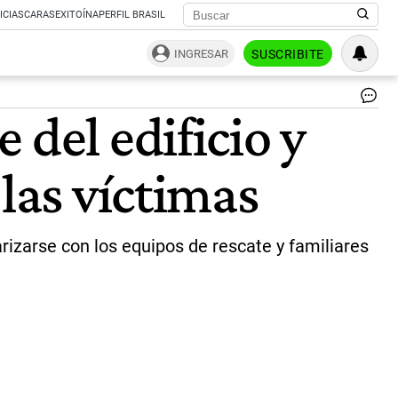
ICIAS
CARAS
EXITOÍNA
PERFIL BRASIL
INGRESAR
SUSCRIBITE
Jo
 del edificio y
Bi
|
Ag
las víctimas
Af
darizarse con los equipos de rescate y familiares