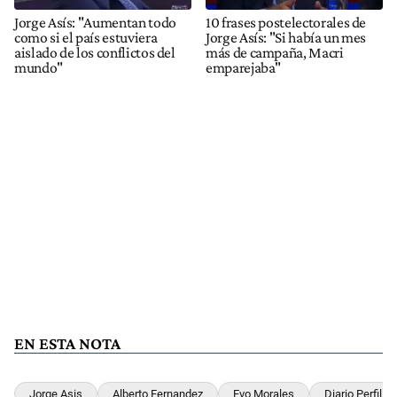
Jorge Asís: "Aumentan todo
10 frases postelectorales de
como si el país estuviera
Jorge Asís: "Si había un mes
aislado de los conflictos del
más de campaña, Macri
mundo"
emparejaba"
EN ESTA NOTA
Jorge Asis
Alberto Fernandez
Evo Morales
Diario Perfil