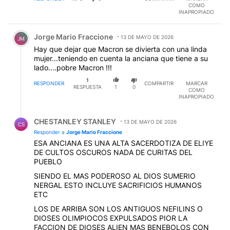
COMO
INAPROPIADO
Comentario de Jorge Mario Fraccione.
Jorge Mario Fraccione
13 DE MAYO DE 2026
JM
Hay que dejar que Macron se divierta con una linda
mujer...teniendo en cuenta la anciana que tiene a su
lado....pobre Macron !!!
1
RESPONDER
COMPARTIR
MARCAR
RESPUESTA
1
0
COMO
INAPROPIADO
Respuesta de CHESTANLEY STANLEY.
CHESTANLEY STANLEY
13 DE MAYO DE 2026
CS
Responder a
Jorge Mario Fraccione
ESA ANCIANA ES UNA ALTA SACERDOTIZA DE ELIYE
DE CULTOS OSCUROS NADA DE CURITAS DEL
PUEBLO
SIENDO EL MAS PODEROSO AL DIOS SUMERIO
NERGAL ESTO INCLUYE SACRIFICIOS HUMANOS
ETC
LOS DE ARRIBA SON LOS ANTIGUOS NEFILINS O
DIOSES OLIMPIOCOS EXPULSADOS PIOR LA
FACCION DE DIOSES ALIEN MAS BENEBOLOS CON