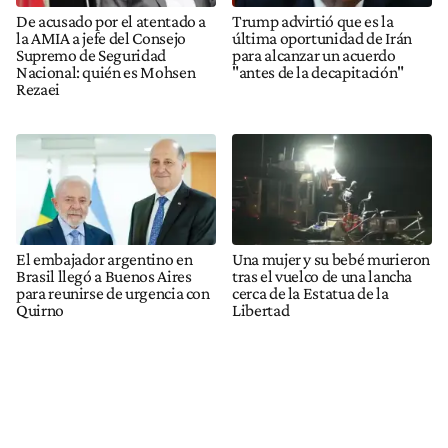
De acusado por el atentado a
Trump advirtió que es la
la AMIA a jefe del Consejo
última oportunidad de Irán
Supremo de Seguridad
para alcanzar un acuerdo
Nacional: quién es Mohsen
"antes de la decapitación"
Rezaei
El embajador argentino en
Una mujer y su bebé murieron
Brasil llegó a Buenos Aires
tras el vuelco de una lancha
para reunirse de urgencia con
cerca de la Estatua de la
Quirno
Libertad