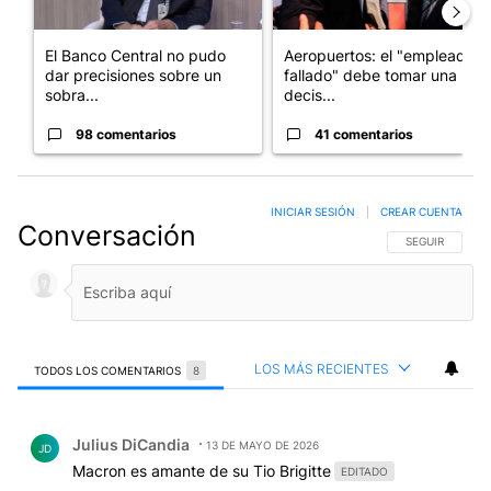
El Banco Central no pudo
Aeropuertos: el "empleado
dar precisiones sobre un
fallado" debe tomar una
sobra...
decis...
98 comentarios
41 comentarios
INICIAR SESIÓN
|
CREAR CUENTA
Conversación
SIGA ESTA CO
SEGUIR
LOS MÁS RECIENTES
TODOS LOS COMENTARIOS
8
Todos los comentarios
Comentario de Julius DiCandia.
Julius DiCandia
13 DE MAYO DE 2026
JD
Macron es amante de su Tio Brigitte
EDITADO