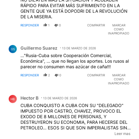
RÁPIDO PARA EVITAR MÁS SUFRIMIENTO EN LA
GENTE QUE YA ESTÁ DOPODRI DE LA REVOLUCIÓN
DE LA MISERIA.
RESPONDER
1
0
COMPARTIR
MARCAR
COMO
INAPROPIADO
Comentario de Guillermo Suarez.
Guillermo Suarez
13 DE MARZO DE 2026
GS
..."Rusia-Cuba sobre Cooperación Comercial,
Económica", ... que no llegan los aportes. Los rusos al
parecer no consumen mas azúcar de caña!!!
RESPONDER
2
0
COMPARTIR
MARCAR
COMO
INAPROPIADO
Comentario de Hector B.
Hector B
13 DE MARZO DE 2026
HB
CUBA CONQUISTO A CUBA CON SU "DELEGADO"
IMPUESTO POR CASTRO, CHAVEZ, PROVOCO EL
EXODO DE 8 MILLONES DE PERSONAS, Y
DESTRUYERON SU ECONOMIA, PARA HECERSE DEL
PETROLEO... ESOS SI QUE SON IMPERIALISTAS SIN
MISERICORDIA DISFRAZADOS DE "DEFENSORES DEL
Leer mas
PUEBLO" ERA DE EELOS DE LOS QUE DEBIERON