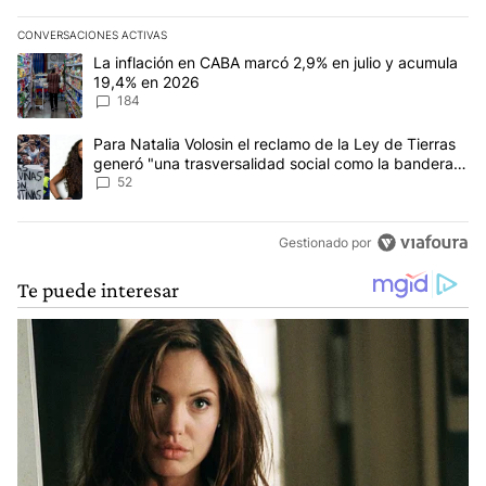
CONVERSACIONES ACTIVAS
Este listado muestra los artículos con más comentarios en los últim
Un artículo de tendencia con el título "La inflación en CABA mar
La inflación en CABA marcó 2,9% en julio y acumula
19,4% en 2026
184
Un artículo de tendencia con el título "Para Natalia Volosin el re
Para Natalia Volosin el reclamo de la Ley de Tierras
generó "una trasversalidad social como la bandera
de Malvinas"
52
Gestionado por