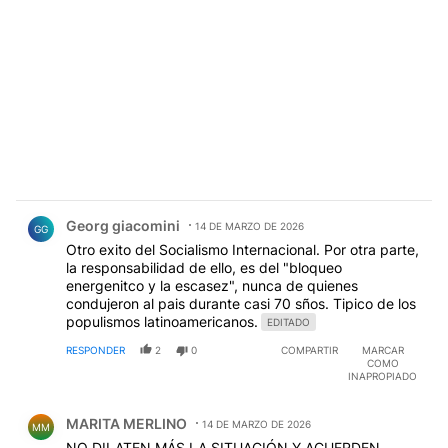
Comentario de Georg giacomini.
Georg giacomini
14 DE MARZO DE 2026
GG
Otro exito del Socialismo Internacional. Por otra parte,
la responsabilidad de ello, es del "bloqueo
energenitco y la escasez", nunca de quienes
condujeron al pais durante casi 70 sños. Tipico de los
populismos latinoamericanos.
EDITADO
RESPONDER
2
0
COMPARTIR
MARCAR
COMO
INAPROPIADO
Comentario de MARITA MERLINO.
MARITA MERLINO
14 DE MARZO DE 2026
MM
NO DILATEN MÁS LA SITUACIÓN Y ACUERDEN