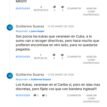
MÁS!!!!
2
RESPONDER
COMPARTIR
MARCAR
RESPUESTAS
3
0
COMO
INAPROPIADO
Respuesta de Guillermo Suarez.
Guillermo Suarez
13 DE MARZO DE 2026
GS
Responder a
juan choper
Son pocos los kukas que veranean en Cuba, a lo
sumo van a recoger directivas, pero hace mucho que
prefieren encontrase en otro lado, para no quedarse
pegados.
1
RESPONDER
COMPARTIR
MARCAR
RESPUESTA
4
0
COMO
INAPROPIADO
Respuesta de Guillermo Suarez.
Guillermo Suarez
13 DE MARZO DE 2026
GS
Responder a
Guillermo Suarez
Los Kukas, veranean en el Caribe sí, pero en islas mas
discretas, pero fijate vos que con bandera inglesa!!!
RESPONDER
3
0
COMPARTIR
MARCAR
COMO
INAPROPIADO