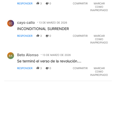
RESPONDER
3
0
COMPARTIR
MARCAR
DEFENDERSE.
EDITADO
COMO
INAPROPIADO
Comentario de cayo callo.
cayo callo
13 DE MARZO DE 2026
CC
INCONDITIONAL SURRENDER
RESPONDER
3
0
COMPARTIR
MARCAR
COMO
INAPROPIADO
Comentario de Beto Alonso.
Beto Alonso
13 DE MARZO DE 2026
BA
Se terminó el verso de la revolución....
RESPONDER
3
0
COMPARTIR
MARCAR
COMO
INAPROPIADO