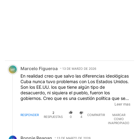
Comentario de Marcelo Figueroa.
Marcelo Figueroa
13 DE MARZO DE 2026
MF
En realidad creo que salvo las diferencias ideológicas
Cuba nunca tuvo problemas con Los Estados Unidos.
Son los EE.UU. los que tiene algún tipo de
desacuerdo, ni siquiera el pueblo, fueron los
gobiernos. Creo que es una cuestión política que se
puede arreglar de un día para otro. La mayoría del
Leer mas
pueblo cubano está deseoso de visitar La Florida y
2
muchos americanos dejarían de viajar a cuba a través
RESPONDER
COMPARTIR
MARCAR
RESPUESTAS
0
4
COMO
de otros países pudiéndolo hacer directamente.
INAPROPIADO
Respuesta de Ronnie Reagan.
Ronnie Reagan
13 DE MARZO DE 2026