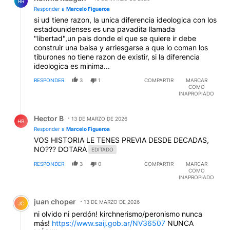
RR
Responder a
Marcelo Figueroa
si ud tiene razon, la unica diferencia ideologica con los
estadounidenses es una pavadita llamada
"libertad",un pais donde el que se quiere ir debe
construir una balsa y arriesgarse a que lo coman los
tiburones no tiene razon de existir, si la diferencia
ideologica es minima...
RESPONDER
3
1
COMPARTIR
MARCAR
COMO
INAPROPIADO
Respuesta de Hector B.
Hector B
13 DE MARZO DE 2026
HB
Responder a
Marcelo Figueroa
VOS HISTORIA LE TENES PREVIA DESDE DECADAS,
NO??? DOTARA
EDITADO
RESPONDER
3
0
COMPARTIR
MARCAR
COMO
INAPROPIADO
Comentario de juan choper.
juan choper
13 DE MARZO DE 2026
JC
ni olvido ni perdón! kirchnerismo/peronismo nunca
más!
https://www.saij.gob.ar/NV36507
NUNCA