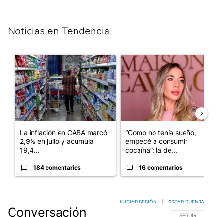
Noticias en Tendencia
Este listado muestra los artículos con más comentarios en los últim
Un artículo de tendencia con el título "La inflación en CABA m
Un artículo de tendencia con e
La inflación en CABA marcó
“Como no tenía sueño,
2,9% en julio y acumula
empecé a consumir
19,4...
cocaína”: la de...
184 comentarios
16 comentarios
INICIAR SESIÓN
|
CREAR CUENTA
Conversación
SIGA ESTA CO
SEGUIR