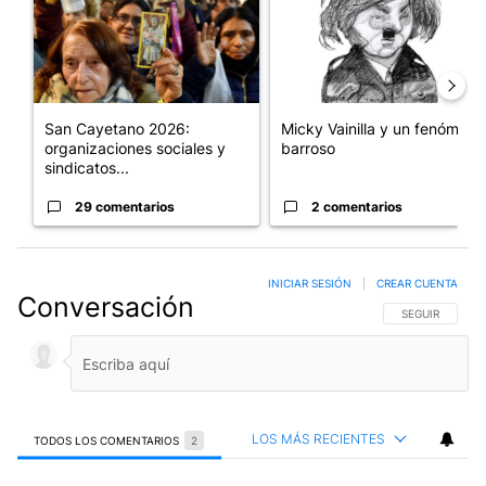
San Cayetano 2026:
Micky Vainilla y un fenómeno
organizaciones sociales y
barroso
sindicatos...
29 comentarios
2 comentarios
INICIAR SESIÓN
|
CREAR CUENTA
Conversación
SIGA ESTA CO
SEGUIR
LOS MÁS RECIENTES
TODOS LOS COMENTARIOS
2
Todos los comentarios