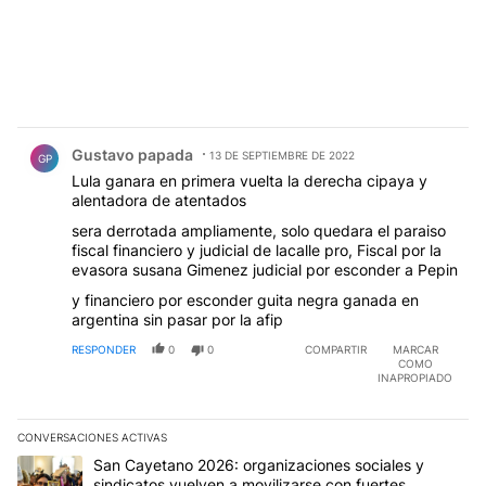
Comentario de Gustavo papada.
Gustavo papada
13 DE SEPTIEMBRE DE 2022
GP
Lula ganara en primera vuelta la derecha cipaya y
alentadora de atentados
sera derrotada ampliamente, solo quedara el paraiso
fiscal financiero y judicial de lacalle pro, Fiscal por la
evasora susana Gimenez judicial por esconder a Pepin
y financiero por esconder guita negra ganada en
argentina sin pasar por la afip
RESPONDER
0
0
COMPARTIR
MARCAR
COMO
INAPROPIADO
CONVERSACIONES ACTIVAS
Este listado muestra los artículos con más comentarios en los últim
Un artículo de tendencia con el título "San Cayetano 2026: organi
San Cayetano 2026: organizaciones sociales y
sindicatos vuelven a movilizarse con fuertes