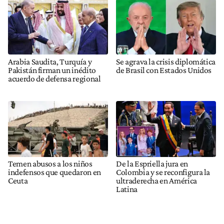
Arabia Saudita, Turquía y
Se agrava la crisis diplomática
Pakistán firman un inédito
de Brasil con Estados Unidos
acuerdo de defensa regional
Temen abusos a los niños
De la Espriella jura en
indefensos que quedaron en
Colombia y se reconfigura la
Ceuta
ultraderecha en América
Latina