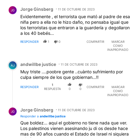
Comentario de Jorge Ginsberg.
Jorge Ginsberg
11 DE OCTUBRE DE 2023
JG
Evidentemente , el terrorista que mató al padre de esa
niña pero a ella no le hizo daño, no pensaba igual que
los terroristas que entraron a la guardería y degollaron
a los 40 bebés...
RESPONDER
1
0
COMPARTIR
MARCAR
COMO
INAPROPIADO
Comentario de andwillbe justice.
andwillbe justice
11 DE OCTUBRE DE 2023
AJ
Muy triste ....poobre gente ..cuànto sufrimiento por
culpa siempre de los que gobiernan...!!
1
RESPONDER
COMPARTIR
MARCAR
RESPUESTA
0
0
COMO
INAPROPIADO
Respuesta de Jorge Ginsberg.
Jorge Ginsberg
11 DE OCTUBRE DE 2023
JG
Responder a
andwillbe justice
Que boldez... aqui el gobierno no tiene nada que ver.
Los palestinos vienen asesinando ju di os desde hace
mas de 90 años cuando el Estado de Israel ni siquiera