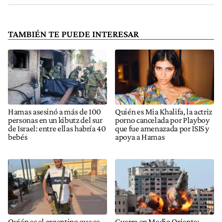
TAMBIÉN TE PUEDE INTERESAR
Hamas asesinó a más de 100
Quién es Mia Khalifa, la actriz
personas en un kibutz del sur
porno cancelada por Playboy
de Israel: entre ellas habría 40
que fue amenazada por ISIS y
bebés
apoya a Hamas
Quién es el argentino que se
Guerra en Medio Oriente: