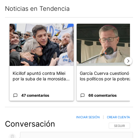
Noticias en Tendencia
Este listado muestra los artículos con más comentarios en los últim
Un artículo de tendencia con el título "Kicillof apuntó contra Mil
Un artículo de tendencia con e
Kicillof apuntó contra Milei
García Cuerva cuestionó a
por la suba de la morosida...
los políticos por la pobreza
47 comentarios
66 comentarios
INICIAR SESIÓN
|
CREAR CUENTA
Conversación
SIGA ESTA CO
SEGUIR