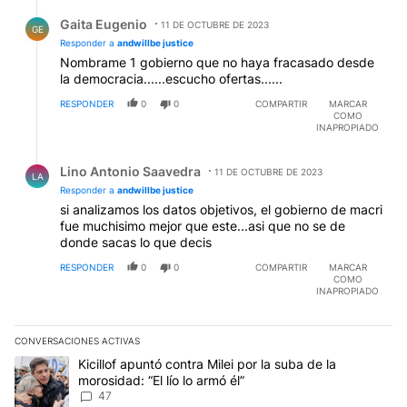
Respuesta de Gaita Eugenio.
Gaita Eugenio
11 DE OCTUBRE DE 2023
GE
Responder a
andwillbe justice
Nombrame 1 gobierno que no haya fracasado desde
la democracia......escucho ofertas......
RESPONDER
0
0
COMPARTIR
MARCAR
COMO
INAPROPIADO
Respuesta de Lino Antonio Saavedra.
Lino Antonio Saavedra
11 DE OCTUBRE DE 2023
LA
Responder a
andwillbe justice
si analizamos los datos objetivos, el gobierno de macri
fue muchisimo mejor que este...asi que no se de
donde sacas lo que decis
RESPONDER
0
0
COMPARTIR
MARCAR
COMO
INAPROPIADO
CONVERSACIONES ACTIVAS
Este listado muestra los artículos con más comentarios en los últim
Un artículo de tendencia con el título "Kicillof apuntó contra Milei 
Kicillof apuntó contra Milei por la suba de la
morosidad: “El lío lo armó él”
47