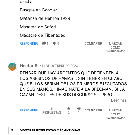
existía.
Busque en Google:
Matanza de Hebron 1929
Masacre de Safed
Masacre de Tiberiades
RESPONDER
1
0
COMPARTIR
MARCAR
COMO
INAPROPIADO
Comentario de Hector B.
Hector B
11 DE OCTUBRE DE 2023
HB
PENSAR QUE HAY ARGENTOS QUE DEFIENDEN A
LOS ASESINOS DE HAMAS... SIN TENER EN CLARO,
QUE ELLOS SERIAN DE LOS PRIMEROS EJECUTADOS
EN SUS MANOS... IMAGINATE A LA BREGMAN, SI LA
CAZAN DESPUES DE SUS DISCURSOS... PERO
BUENO, NO SABER NO ES PECADO... PERO SER UN
Leer mas
FANATICO CEGADO POR LA ENTREGA DE POLENTA
5
SI
RESPONDER
COMPARTIR
MARCAR
RESPUESTAS
2
1
COMO
INAPROPIADO
3 respuestas más antiguas
MOSTRAR RESPUESTAS MÁS ANTIGUAS
3