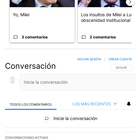
Yo, Milei
Los insultos de Milei a Lula:
obscenidad institucional
3 comentarios
2 comentarios
INICIAR SESIÓN
|
CREAR CUENTA
Conversación
SIGA ESTA CO
SEGUIR
LOS MÁS RECIENTES
TODOS LOS COMENTARIOS
Todos los comentarios
Inicie la conversación
CONVERSACIONES ACTIVAS