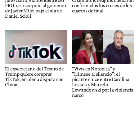
PRO, se incorpora al gobierno
confirmados los cruces de los
de Javier Milei bajo el ala de
cuartos de final
Daniel Scioli
El exsecretario del Tesoro de
"Vivís en Nordelta" y
Trump quiere comprar
"llámese al silencio": el
TikTok, en plena disputa con
picante cruce entre Carolina
China
Losada y Marcelo
Lewandowski por la violencia
narco