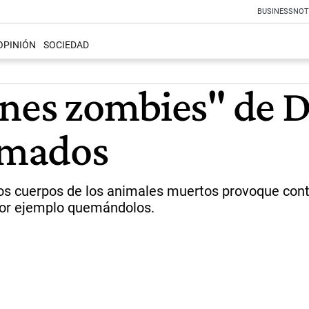
BUSINESS
NOT
OPINIÓN
SOCIEDAD
ones zombies" de 
emados
los cuerpos de los animales muertos provoque con
 por ejemplo quemándolos.