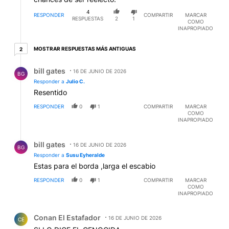
4
RESPONDER
COMPARTIR
MARCAR
RESPUESTAS
2
1
COMO
INAPROPIADO
2 respuestas más antiguas
MOSTRAR RESPUESTAS MÁS ANTIGUAS
2
Respuesta de bill gates.
bill gates
16 DE JUNIO DE 2026
BG
Responder a
Julio C.
Resentido
RESPONDER
0
1
COMPARTIR
MARCAR
COMO
INAPROPIADO
Respuesta de bill gates.
bill gates
16 DE JUNIO DE 2026
BG
Responder a
Susu Eyheralde
Estas para el borda ,larga el escabio
RESPONDER
0
1
COMPARTIR
MARCAR
COMO
INAPROPIADO
Comentario de Conan El Estafador.
Conan El Estafador
16 DE JUNIO DE 2026
CE