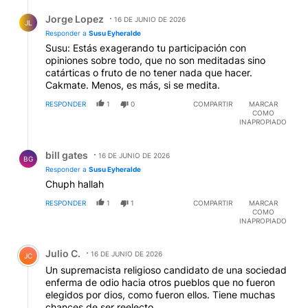
Respuesta de Jorge Lopez.
Jorge Lopez
16 DE JUNIO DE 2026
JL
Responder a
Susu Eyheralde
Susu: Estás exagerando tu participación con
opiniones sobre todo, que no son meditadas sino
catárticas o fruto de no tener nada que hacer.
Cakmate. Menos, es más, si se medita.
RESPONDER
1
0
COMPARTIR
MARCAR
COMO
INAPROPIADO
Respuesta de bill gates.
bill gates
16 DE JUNIO DE 2026
BG
Responder a
Susu Eyheralde
Chuph hallah
RESPONDER
1
1
COMPARTIR
MARCAR
COMO
INAPROPIADO
Comentario de Julio C..
Julio C.
16 DE JUNIO DE 2026
JC
Un supremacista religioso candidato de una sociedad
enferma de odio hacia otros pueblos que no fueron
elegidos por dios, como fueron ellos. Tiene muchas
chances de ser reelecto.