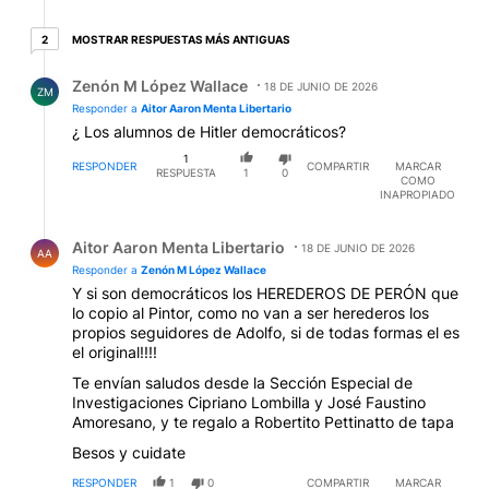
2 respuestas más antiguas
MOSTRAR RESPUESTAS MÁS ANTIGUAS
2
Respuesta de Zenón M López Wallace.
Zenón M López Wallace
18 DE JUNIO DE 2026
ZM
Responder a
Aitor Aaron Menta Libertario
¿ Los alumnos de Hitler democráticos?
1
RESPONDER
COMPARTIR
MARCAR
RESPUESTA
1
0
COMO
INAPROPIADO
Respuesta de Aitor Aaron Menta Libertario.
Aitor Aaron Menta Libertario
18 DE JUNIO DE 2026
AA
Responder a
Zenón M López Wallace
Y si son democráticos los HEREDEROS DE PERÓN que
lo copio al Pintor, como no van a ser herederos los
propios seguidores de Adolfo, si de todas formas el es
el original!!!!
Te envían saludos desde la Sección Especial de
Investigaciones Cipriano Lombilla y José Faustino
Amoresano, y te regalo a Robertito Pettinatto de tapa
Besos y cuidate
RESPONDER
1
0
COMPARTIR
MARCAR