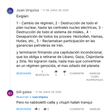
Todos los comentarios
Comentario de Juan Urquiza.
Juan Urquiza
17 DE JUNIO DE 2026
JU
Exigían:
1 - Cambio de régimen, 2 - Destrucción de todo el
plan nuclear, hasta las centrales nucleo electricas, 3 -
Destrucción de todo el sistema de misiles., 4 -
Desaparición de todos los proxies: Hezbollah, Hamas,
Huties, etc., 5 - Reclamaban participación en las
ganancias petroleras de Irán.
y terminaron firmando una capitulación incondicional,
que los obliga a retirarse de Libano, Gaza, Cisjordania
y Siria. No lograron nada, nada mas que convertirse
en un régimen genocida, el mas odiado del planeta.
1
RESPONDER
COMPARTIR
MARCAR
RESPUESTA
0
1
COMO
INAPROPIADO
Respuesta de bill gates.
bill gates
17 DE JUNIO DE 2026
BG
Responder a
Juan Urquiza
Pero no nabboletti callla y chuph hallah tranqui
RESPONDER
0
0
COMPARTIR
MARCAR