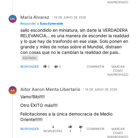
INAPROPIADO
Respuesta de Maria Alvarez.
Maria Alvarez
16 DE JUNIO DE 2026
MA
Responder a
Susu Eyheralde
salio escondido en miniatura, sin darle la VERDADERA
RELEVANCIA... es una manera de esconder la realidad
y lo que hay de trasfondo en ese viaje. Solo ponen en
grande y miles de notas sobre el Mundial, distraen
con cosas que no le cambian la realidad del pais..
EDITADO
RESPONDER
3
0
COMPARTIR
MARCAR
COMO
INAPROPIADO
Comentario de Aitor Aaron Menta Libertario.
Aitor Aaron Menta Libertario
16 DE JUNIO DE 2026
AA
Vamo'Bibi!!!!
Otro ÉXITO más!!!!
Felicitaciones a la única democracia de Medio
Oriente!!!!!!
4
RESPONDER
COMPARTIR
MARCAR
RESPUESTAS
4
7
COMO
INAPROPIADO