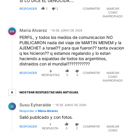
SI LO DICE EL GENOCIDA....
RESPONDER
2
2
COMPARTIR
MARCAR
COMO
INAPROPIADO
Comentario de Maria Alvarez.
Maria Alvarez
16 DE JUNIO DE 2026
MA
PERFIL, y todos los medios de comunicacion NO
PUBLICARON nada del viaje de MARTIN MENEM y la
AJEMCHET a Israel?? para que fueron?? tanta ovacion
q les hicieron?? q estamos regalando y lo estan
haciendo a espaldas de todos los argentinos,
distraidos con el mundial???????????
6
RESPONDER
COMPARTIR
MARCAR
RESPUESTAS
5
3
COMO
INAPROPIADO
4 respuestas más antiguas
MOSTRAR RESPUESTAS MÁS ANTIGUAS
4
Respuesta de Susu Eyheralde.
Susu Eyheralde
16 DE JUNIO DE 2026
SE
Responder a
Maria Alvarez
Salió publicado y con fotos.
1
RESPONDER
COMPARTIR
MARCAR
RESPUESTA
0
2
COMO