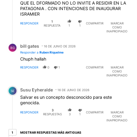
QUE EL DFORMADO NO LO INVITE A RESIDIR EN LA
PATAGONIA . CON INTENCIONES DE INAUGURAR
ISRAMIER
1
RESPONDER
COMPARTIR
MARCAR
RESPUESTA
1
1
COMO
INAPROPIADO
Respuesta de bill gates.
bill gates
16 DE JUNIO DE 2026
BG
Responder a
Ruben Riquelme
Chuph hallah
RESPONDER
0
1
COMPARTIR
MARCAR
COMO
INAPROPIADO
Comentario de Susu Eyheralde.
Susu Eyheralde
16 DE JUNIO DE 2026
SE
Salvar es un concepto desconocido para este
genocida.
3
RESPONDER
COMPARTIR
MARCAR
RESPUESTAS
3
1
COMO
INAPROPIADO
1 respuesta más antiguas
MOSTRAR RESPUESTAS MÁS ANTIGUAS
1