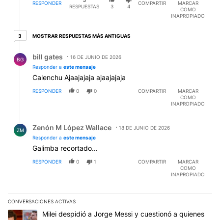
RESPONDER
COMPARTIR
MARCAR
RESPUESTAS
3
4
COMO
INAPROPIADO
3 respuestas más antiguas
MOSTRAR RESPUESTAS MÁS ANTIGUAS
3
Respuesta de bill gates.
bill gates
16 DE JUNIO DE 2026
BG
Responder a
este mensaje
Calenchu Ajaajajaja ajaajajaja
RESPONDER
0
0
COMPARTIR
MARCAR
COMO
INAPROPIADO
Respuesta de Zenón M López Wallace.
Zenón M López Wallace
18 DE JUNIO DE 2026
ZM
Responder a
este mensaje
Galimba recortado...
RESPONDER
0
1
COMPARTIR
MARCAR
COMO
INAPROPIADO
CONVERSACIONES ACTIVAS
Este listado muestra los artículos con más comentarios en los últim
Un artículo de tendencia con el título "Milei despidió a Jorge Mes
Milei despidió a Jorge Messi y cuestionó a quienes