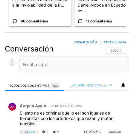
a la Inviolabilidad de la P...
Daniel Noboa en Ecuador y
av...
60 comentarios
11 comentarios
INICIAR SESIÓN
|
CREAR CUENTA
Conversación
SIGA ESTA CO
SEGUIR
LOS MÁS RECIENTES
TODOS LOS COMENTARIOS
103
Todos los comentarios
Comentario de Angela Ayala.
Angela Ayala
28 DE MAYO DE 2025
AA
Si esto no es criminal que lo es! son iguales de
terroristas con los ortodoxos que rezan y matan
tambien,
RESPONDER
2
2
COMPARTIR
MARCAR