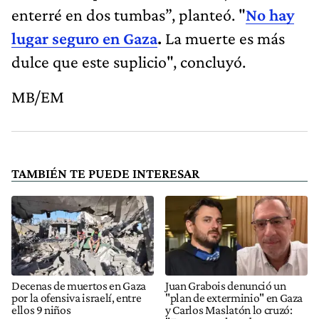
enterré en dos tumbas”, planteó. "
No hay
lugar seguro en Gaza
.
La muerte es más
dulce que este suplicio", concluyó.
MB/EM
TAMBIÉN TE PUEDE INTERESAR
Decenas de muertos en Gaza
Juan Grabois denunció un
por la ofensiva israelí, entre
"plan de exterminio" en Gaza
ellos 9 niños
y Carlos Maslatón lo cruzó: