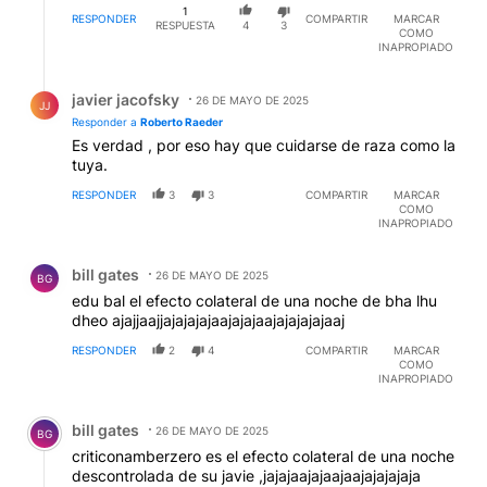
1
RESPONDER
COMPARTIR
MARCAR
RESPUESTA
4
3
COMO
INAPROPIADO
Respuesta de javier jacofsky.
javier jacofsky
26 DE MAYO DE 2025
JJ
Responder a
Roberto Raeder
Es verdad , por eso hay que cuidarse de raza como la
tuya.
RESPONDER
3
3
COMPARTIR
MARCAR
COMO
INAPROPIADO
Comentario de bill gates.
bill gates
26 DE MAYO DE 2025
BG
edu bal el efecto colateral de una noche de bha lhu
dheo ajajjaajjajajajajaajajajaajajajajajaaj
RESPONDER
2
4
COMPARTIR
MARCAR
COMO
INAPROPIADO
Comentario de bill gates.
bill gates
26 DE MAYO DE 2025
BG
criticonamberzero es el efecto colateral de una noche
descontrolada de su javie ,jajajaajajaajaajajajajaja