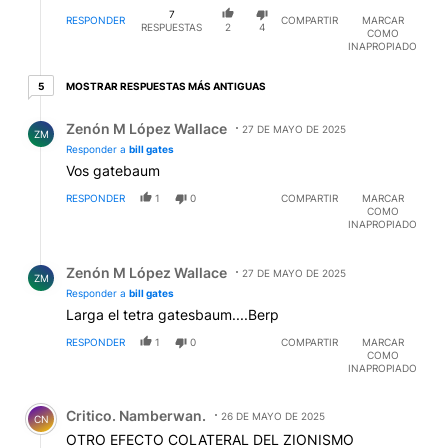
7
RESPONDER
COMPARTIR
MARCAR
RESPUESTAS
2
4
COMO
INAPROPIADO
5 respuestas más antiguas
MOSTRAR RESPUESTAS MÁS ANTIGUAS
5
Respuesta de Zenón M López Wallace.
Zenón M López Wallace
27 DE MAYO DE 2025
ZM
Responder a
bill gates
Vos gatebaum
RESPONDER
1
0
COMPARTIR
MARCAR
COMO
INAPROPIADO
Respuesta de Zenón M López Wallace.
Zenón M López Wallace
27 DE MAYO DE 2025
ZM
Responder a
bill gates
Larga el tetra gatesbaum....Berp
RESPONDER
1
0
COMPARTIR
MARCAR
COMO
INAPROPIADO
Comentario de Critico. Namberwan..
Critico. Namberwan.
26 DE MAYO DE 2025
CN
OTRO EFECTO COLATERAL DEL ZIONISMO