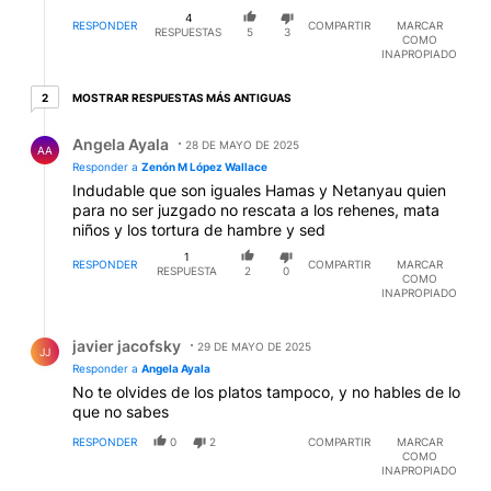
4
RESPONDER
COMPARTIR
MARCAR
RESPUESTAS
5
3
COMO
INAPROPIADO
2 respuestas más antiguas
MOSTRAR RESPUESTAS MÁS ANTIGUAS
2
Respuesta de Angela Ayala.
Angela Ayala
28 DE MAYO DE 2025
AA
Responder a
Zenón M López Wallace
Indudable que son iguales Hamas y Netanyau quien
para no ser juzgado no rescata a los rehenes, mata
niños y los tortura de hambre y sed
1
RESPONDER
COMPARTIR
MARCAR
RESPUESTA
2
0
COMO
INAPROPIADO
Respuesta de javier jacofsky.
javier jacofsky
29 DE MAYO DE 2025
JJ
Responder a
Angela Ayala
No te olvides de los platos tampoco, y no hables de lo
que no sabes
RESPONDER
0
2
COMPARTIR
MARCAR
COMO
INAPROPIADO