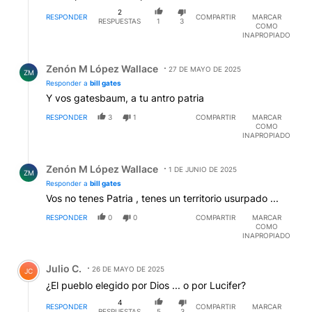
2
RESPONDER
COMPARTIR
MARCAR
RESPUESTAS
1
3
COMO
INAPROPIADO
Respuesta de Zenón M López Wallace.
Zenón M López Wallace
27 DE MAYO DE 2025
ZM
Responder a
bill gates
Y vos gatesbaum, a tu antro patria
RESPONDER
3
1
COMPARTIR
MARCAR
COMO
INAPROPIADO
Respuesta de Zenón M López Wallace.
Zenón M López Wallace
1 DE JUNIO DE 2025
ZM
Responder a
bill gates
Vos no tenes Patria , tenes un territorio usurpado ...
RESPONDER
0
0
COMPARTIR
MARCAR
COMO
INAPROPIADO
Comentario de Julio C..
Julio C.
26 DE MAYO DE 2025
JC
¿El pueblo elegido por Dios ... o por Lucifer?
4
RESPONDER
COMPARTIR
MARCAR
RESPUESTAS
5
3