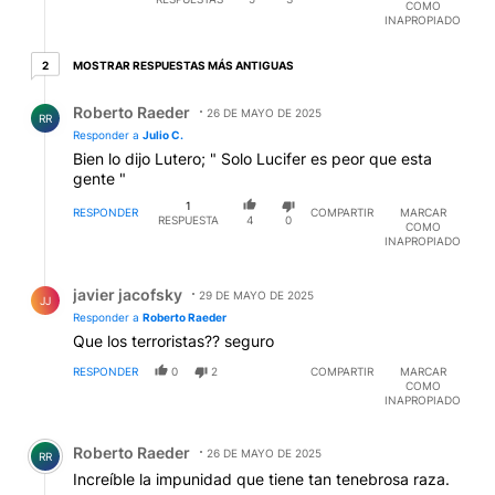
COMO
INAPROPIADO
2 respuestas más antiguas
MOSTRAR RESPUESTAS MÁS ANTIGUAS
2
Respuesta de Roberto Raeder.
Roberto Raeder
26 DE MAYO DE 2025
RR
Responder a
Julio C.
Bien lo dijo Lutero; " Solo Lucifer es peor que esta
gente "
1
RESPONDER
COMPARTIR
MARCAR
RESPUESTA
4
0
COMO
INAPROPIADO
Respuesta de javier jacofsky.
javier jacofsky
29 DE MAYO DE 2025
JJ
Responder a
Roberto Raeder
Que los terroristas?? seguro
RESPONDER
0
2
COMPARTIR
MARCAR
COMO
INAPROPIADO
Comentario de Roberto Raeder.
Roberto Raeder
26 DE MAYO DE 2025
RR
Increíble la impunidad que tiene tan tenebrosa raza.