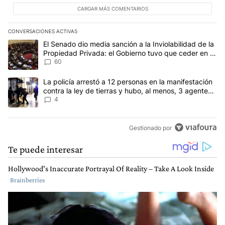
CARGAR MÁS COMENTARIOS
CONVERSACIONES ACTIVAS
Este listado muestra los artículos con más comentarios en los últim
Un artículo de tendencia con el título "El Senado dio media sanci
El Senado dio media sanción a la Inviolabilidad de la
Propiedad Privada: el Gobierno tuvo que ceder en la
Ley del Manejo del Fuego
60
Un artículo de tendencia con el título "La policía arrestó a 12 per
La policía arrestó a 12 personas en la manifestación
contra la ley de tierras y hubo, al menos, 3 agentes
heridos
4
Gestionado por