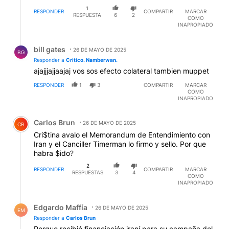
1
RESPONDER
COMPARTIR
MARCAR
RESPUESTA
6
2
COMO
INAPROPIADO
Respuesta de bill gates.
bill gates
26 DE MAYO DE 2025
BG
Responder a
Critico. Namberwan.
ajajjjajjaajaj vos sos efecto colateral tambien muppet
RESPONDER
1
3
COMPARTIR
MARCAR
COMO
INAPROPIADO
Comentario de Carlos Brun.
Carlos Brun
26 DE MAYO DE 2025
CB
Cri$tina avalo el Memorandum de Entendimiento con
Iran y el Canciller Timerman lo firmo y sello. Por que
habra $ido?
2
RESPONDER
COMPARTIR
MARCAR
RESPUESTAS
3
4
COMO
INAPROPIADO
Respuesta de Edgardo Maffía.
Edgardo Maffía
26 DE MAYO DE 2025
EM
Responder a
Carlos Brun
Porque recibió financiación iraní para su campaña del