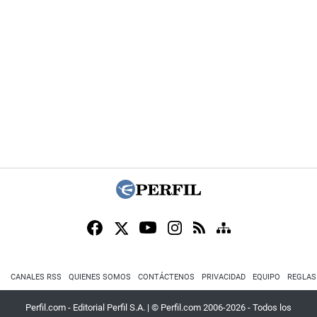
CANALES RSS
QUIENES SOMOS
CONTÁCTENOS
PRIVACIDAD
EQUIPO
REGLAS
Perfil.com - Editorial Perfil S.A.
| © Perfil.com 2006-2026 - Todos los