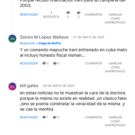
2003.
1
RESPONDER
COMPARTIR
MARCAR
RESPUESTA
5
5
COMO
INAPROPIADO
Respuesta de Zenón M López Wallace.
Zenón M López Wallace
27 DE MAYO DE 2025
ZM
Responder a
Edgardo Maffía
Y un comando mapuche iraní entrenado en cuba mato
al incluyo honesto fiscal nisman...
RESPONDER
4
0
COMPARTIR
MARCAR
COMO
INAPROPIADO
Comentario de bill gates.
bill gates
26 DE MAYO DE 2025
BG
en estas noticias no te muestran la cara de la doctora
porque la misma no existe en realidad ,un clasico fake
,sino se podria constratar la veracidad de la misma ,y
se cae la mentira
RESPONDER
1
5
COMPARTIR
MARCAR
COMO
INAPROPIADO