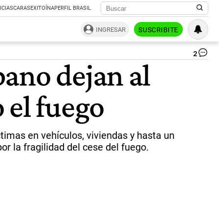
ICIAS
CARAS
EXITOÍNA
PERFIL BRASIL
INGRESAR
SUSCRIBITE
2
Isr
ano dejan al
la
17
at
 el fuego
co
Bei
du
la
ma
ctimas en vehículos, viviendas y hasta un
del
r la fragilidad del cese del fuego.
ju
3
de
oc
|
AF