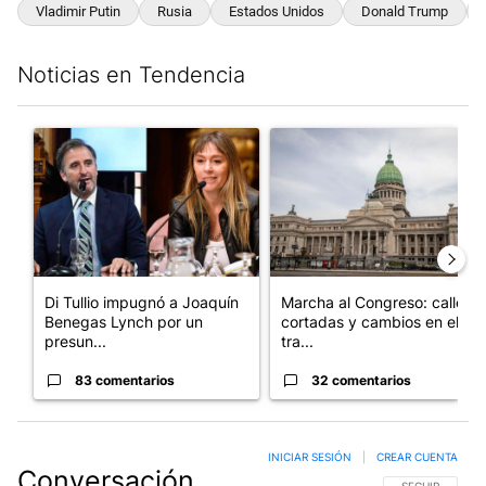
Vladimir Putin
Rusia
Estados Unidos
Donald Trump
Noticias en Tendencia
Este listado muestra los artículos con más comentarios en los últim
Un artículo de tendencia con el título "Di Tullio impugnó a Joa
Un artículo de tendencia con e
Di Tullio impugnó a Joaquín
Marcha al Congreso: calles
Benegas Lynch por un
cortadas y cambios en el
presun...
tra...
83 comentarios
32 comentarios
INICIAR SESIÓN
|
CREAR CUENTA
Conversación