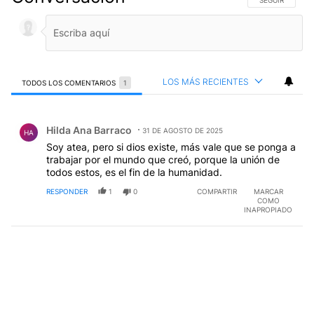
SIGA ESTA CO
SEGUIR
LOS MÁS RECIENTES
TODOS LOS COMENTARIOS
1
Todos los comentarios
Comentario de Hilda Ana Barraco.
Hilda Ana Barraco
31 DE AGOSTO DE 2025
HA
Soy atea, pero si dios existe, más vale que se ponga a
trabajar por el mundo que creó, porque la unión de
todos estos, es el fin de la humanidad.
RESPONDER
1
0
COMPARTIR
MARCAR
COMO
INAPROPIADO