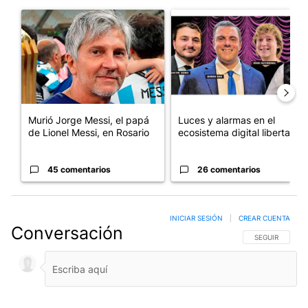
Este listado muestra los artículos con más comentarios en los últim
Un artículo de tendencia con el título "Murió Jorge Messi, el pa
Un artículo de tendencia con el
Murió Jorge Messi, el papá
Luces y alarmas en el
de Lionel Messi, en Rosario
ecosistema digital libertario
45 comentarios
26 comentarios
INICIAR SESIÓN
|
CREAR CUENTA
Conversación
SIGA ESTA CO
SEGUIR