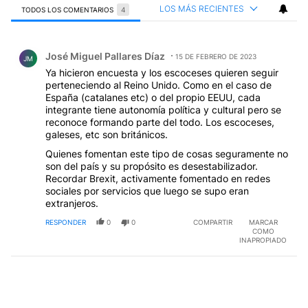
LOS MÁS RECIENTES
TODOS LOS COMENTARIOS
4
Todos los comentarios
Comentario de José Miguel Pallares Díaz.
José Miguel Pallares Díaz
15 DE FEBRERO DE 2023
JM
Ya hicieron encuesta y los escoceses quieren seguir
perteneciendo al Reino Unido. Como en el caso de
España (catalanes etc) o del propio EEUU, cada
integrante tiene autonomía política y cultural pero se
reconoce formando parte del todo. Los escoceses,
galeses, etc son británicos.
Quienes fomentan este tipo de cosas seguramente no
son del país y su propósito es desestabilizador.
Recordar Brexit, activamente fomentado en redes
sociales por servicios que luego se supo eran
extranjeros.
RESPONDER
0
0
COMPARTIR
MARCAR
COMO
INAPROPIADO