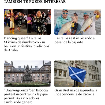
TAMBIÉN TE PUEDE INTERESAR
Dancing queen! La reina
Las reinas están picando a
Máxima deslumbró con su
pesar de la bajante
baile en un festival tradicional
de Aruba
"Una vergüenza": en Escocia
Gran Bretaña desaprueba la
protestan contra una ley que
independencia de Escocia
permitiría a violadores
cambiar de género