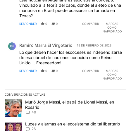
vinculado a la teoría del caos, donde el aleteo de una
mariposa en Brasil puede ocasionar un tornado en
Texas?
RESPONDER
0
0
COMPARTIR
MARCAR
COMO
INAPROPIADO
Comentario de Ramiro Marra El Virgotario.
Ramiro Marra El Virgotario
15 DE FEBRERO DE 2023
RM
Lo que deben hacer los escoceses es independizarse
de esa cárcel de naciones conocida como Reino
Unido.... Freeeeedom!
RESPONDER
0
0
COMPARTIR
MARCAR
COMO
INAPROPIADO
CONVERSACIONES ACTIVAS
Este listado muestra los artículos con más comentarios en los últim
Un artículo de tendencia con el título "Murió Jorge Messi, el papá
Murió Jorge Messi, el papá de Lionel Messi, en
Rosario
49
Un artículo de tendencia con el título "Luces y alarmas en el ecosi
Luces y alarmas en el ecosistema digital libertario
26