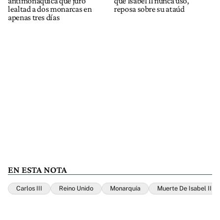
antimonáquica que juró
que Isabel II nunca usó,
lealtad a dos monarcas en
reposa sobre su ataúd
apenas tres días
EN ESTA NOTA
Carlos III
Reino Unido
Monarquía
Muerte De Isabel II