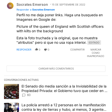
Respuesta de Socrates Emerson.
Socrates Emerson
15 DE SEPTIEMBRE DE 2022
SE
Responder a
Socrates Emerson
Perfil no me deja poner links. Haga una busqueda en
Imagenes en Google de:
Picture of the queen of England with Scottish officers
with kilts on the background
Esta la foto truchada y la original, que no muestra
"atributos" pero si que no usa ropa interior.
EDITADO
RESPONDER
0
0
COMPARTIR
MARCAR
COMO
INAPROPIADO
CARGAR MÁS COMENTARIOS
CONVERSACIONES ACTIVAS
Este listado muestra los artículos con más comentarios en los últim
Un artículo de tendencia con el título "El Senado dio media sanci
El Senado dio media sanción a la Inviolabilidad de la
Propiedad Privada: el Gobierno tuvo que ceder en la
Ley del Manejo del Fuego
60
Un artículo de tendencia con el título "La policía arrestó a 12 per
La policía arrestó a 12 personas en la manifestación
contra la ley de tierras y hubo, al menos, 3 agentes