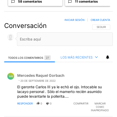
58 comentarios
11 comentarios
INICIAR SESIÓN
|
CREAR CUENTA
Conversación
SIGA ESTA CO
SEGUIR
LOS MÁS RECIENTES
TODOS LOS COMENTARIOS
27
Todos los comentarios
Comentario de Mercedes Raquel Gorbach.
Mercedes Raquel Gorbach
MR
20 DE SEPTIEMBRE DE 2022
El geronte Carlos III ya le echò el ojo. Intocable su
lacayo personal . Sòlo el mamerto recièn asumido
puede levantarle la pollerita....
RESPONDER
0
0
COMPARTIR
MARCAR
COMO
INAPROPIADO