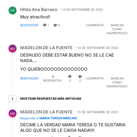
Comentario de Hilda Ana Barraco.
Hilda Ana Barraco
14 DE SEPTIEMBRE DE 2022
HA
Muy atractivo!!
RESPONDER
1
0
COMPARTIR
MARCAR
COMO
INAPROPIADO
Comentario de MADELON DE LA FUENTE.
MADELON DE LA FUENTE
14 DE SEPTIEMBRE DE 2022
MD
DESNUDO DEBE ESTAR BUENO NO SE LE CAE
NADA....
YO QUIEROOOOOOOOOOOOOO
3
RESPONDER
COMPARTIR
MARCAR
RESPUESTAS
0
0
COMO
INAPROPIADO
1 respuesta más antiguas
MOSTRAR RESPUESTAS MÁS ANTIGUAS
1
Respuesta de MADELON DE LA FUENTE.
MADELON DE LA FUENTE
15 DE SEPTIEMBRE DE 2022
MD
Responder a
MARÍA TERESA MERLINO
DECIME LA VERDAD MARIA TERESA O TE GUSTARIA
ALGO QUE NO SE LE CAIGA NADA!!!!