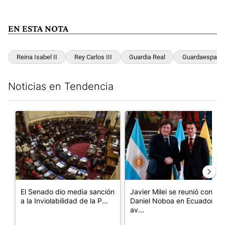
EN ESTA NOTA
Reina Isabel II
Rey Carlos III
Guardia Real
Guardaespald
Noticias en Tendencia
Este listado muestra los artículos con más comentarios en los últim
Un artículo de tendencia con el título "El Senado dio media san
Un artículo de tendencia con e
El Senado dio media sanción
Javier Milei se reunió con
a la Inviolabilidad de la P...
Daniel Noboa en Ecuador y
av...