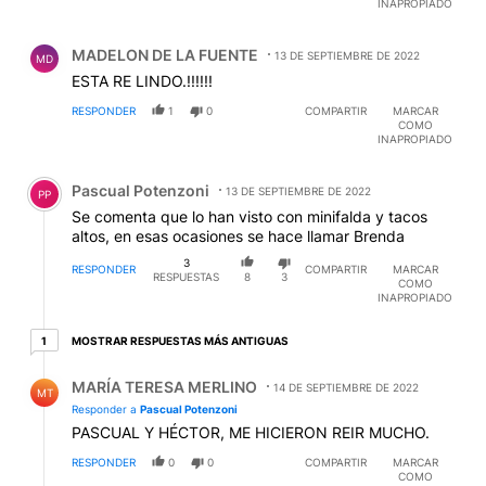
INAPROPIADO
Comentario de MADELON DE LA FUENTE.
MADELON DE LA FUENTE
13 DE SEPTIEMBRE DE 2022
MD
ESTA RE LINDO.!!!!!!
RESPONDER
1
0
COMPARTIR
MARCAR
COMO
INAPROPIADO
Comentario de Pascual Potenzoni.
Pascual Potenzoni
13 DE SEPTIEMBRE DE 2022
PP
Se comenta que lo han visto con minifalda y tacos
altos, en esas ocasiones se hace llamar Brenda
3
RESPONDER
COMPARTIR
MARCAR
RESPUESTAS
8
3
COMO
INAPROPIADO
1 respuesta más antiguas
MOSTRAR RESPUESTAS MÁS ANTIGUAS
1
Respuesta de MARÍA TERESA MERLINO.
MARÍA TERESA MERLINO
14 DE SEPTIEMBRE DE 2022
MT
Responder a
Pascual Potenzoni
PASCUAL Y HÉCTOR, ME HICIERON REIR MUCHO.
RESPONDER
0
0
COMPARTIR
MARCAR
COMO