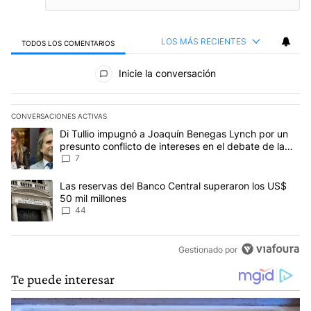
LOS MÁS RECIENTES
TODOS LOS COMENTARIOS
Todos los comentarios
Inicie la conversación
CONVERSACIONES ACTIVAS
Este listado muestra los artículos con más comentarios en los últim
Un artículo de tendencia con el título "Di Tullio impugnó a Joaquí
Di Tullio impugnó a Joaquín Benegas Lynch por un
presunto conflicto de intereses en el debate de la
Ley de Tierras
7
Un artículo de tendencia con el título "Las reservas del Banco Ce
Las reservas del Banco Central superaron los US$
50 mil millones
44
Gestionado por