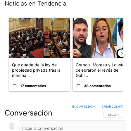
Noticias en Tendencia
Este listado muestra los artículos con más comentarios en los últim
Un artículo de tendencia con el título "Qué queda de la ley de p
Un artículo de tendencia con e
Qué queda de la ley de
Grabois, Moreau y Lousteau
propiedad privada tras la
celebraron el revés del
marcha...
Gobi...
17 comentarios
38 comentarios
INICIAR SESIÓN
|
CREAR CUENTA
Conversación
SIGA ESTA CO
SEGUIR