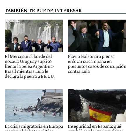
TAMBIÉN TE PUEDE INTERESAR
El Mercosur al borde del
Flavio Bolsonaro piensa
nocaut: Uruguay suplicó
enfocar su campaña en
frenar la pelea Argentina-
presuntos casos de corrupción
Brasil mientras Lula le
contra Lula
declara la guerra a EE.UU.
La crisis migratoria en Europa
Inseguridad en España: qué
reaviva el debate político
cambió con la inmigración y