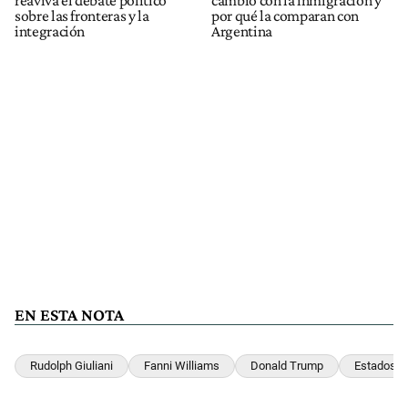
sobre las fronteras y la
por qué la comparan con
integración
Argentina
EN ESTA NOTA
Rudolph Giuliani
Fanni Williams
Donald Trump
Estados U