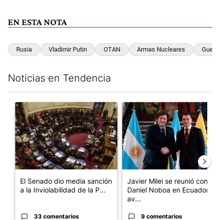
EN ESTA NOTA
Rusia
Vladimir Putin
OTAN
Armas Nucleares
Guerra
Noticias en Tendencia
Este listado muestra los artículos con más comentarios en los últim
Un artículo de tendencia con el título "El Senado dio media san
Un artículo de tendencia con e
El Senado dio media sanción
Javier Milei se reunió con
a la Inviolabilidad de la P...
Daniel Noboa en Ecuador y
av...
33 comentarios
9 comentarios