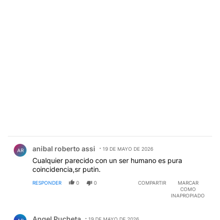
Comentario de anibal roberto assi.
anibal roberto assi
19 DE MAYO DE 2026
AR
Cualquier parecido con un ser humano es pura
coincidencia,sr putin.
RESPONDER
0
0
COMPARTIR
MARCAR
COMO
INAPROPIADO
Comentario de Angel Pucheta.
Angel Pucheta
19 DE MAYO DE 2026