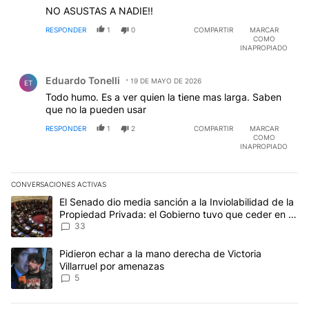
NO ASUSTAS A NADIE!!
RESPONDER
1
0
COMPARTIR
MARCAR
COMO
INAPROPIADO
Comentario de Eduardo Tonelli.
Eduardo Tonelli
19 DE MAYO DE 2026
ET
Todo humo. Es a ver quien la tiene mas larga. Saben
que no la pueden usar
RESPONDER
1
2
COMPARTIR
MARCAR
COMO
INAPROPIADO
CONVERSACIONES ACTIVAS
Este listado muestra los artículos con más comentarios en los últim
Un artículo de tendencia con el título "El Senado dio media sanci
El Senado dio media sanción a la Inviolabilidad de la
Propiedad Privada: el Gobierno tuvo que ceder en la
Ley del Manejo del Fuego
33
Un artículo de tendencia con el título "Pidieron echar a la mano d
Pidieron echar a la mano derecha de Victoria
Villarruel por amenazas
5