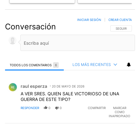
INICIAR SESIÓN
|
CREAR CUENTA
Conversación
SIGA ESTA CO
SEGUIR
LOS MÁS RECIENTES
TODOS LOS COMENTARIOS
6
Todos los comentarios
Comentario de raul esperza.
raul esperza
20 DE MAYO DE 2026
RE
A VER SRES. QUIEN SALE VICTORIOSO DE UNA
GUERRA DE ESTE TIPO?
RESPONDER
0
0
COMPARTIR
MARCAR
COMO
INAPROPIADO