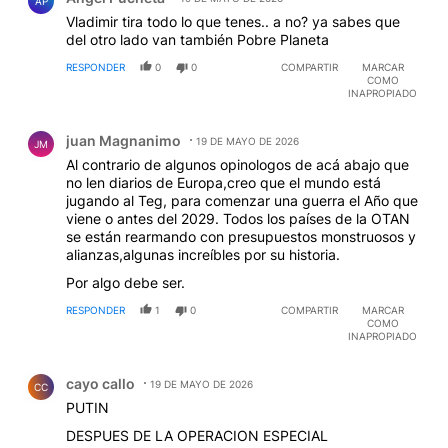
AP
Vladimir tira todo lo que tenes.. a no? ya sabes que
del otro lado van también Pobre Planeta
RESPONDER
0
0
COMPARTIR
MARCAR
COMO
INAPROPIADO
Comentario de juan Magnanimo.
juan Magnanimo
19 DE MAYO DE 2026
JM
Al contrario de algunos opinologos de acá abajo que
no len diarios de Europa,creo que el mundo está
jugando al Teg, para comenzar una guerra el Año que
viene o antes del 2029. Todos los países de la OTAN
se están rearmando con presupuestos monstruosos y
alianzas,algunas increíbles por su historia.
Por algo debe ser.
RESPONDER
1
0
COMPARTIR
MARCAR
COMO
INAPROPIADO
Comentario de cayo callo.
cayo callo
19 DE MAYO DE 2026
CC
PUTIN
DESPUES DE LA OPERACION ESPECIAL