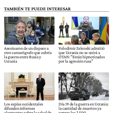
TAMBIÉN TE PUEDE INTERESAR
Asesinaron de un disparo a
Volodimir Zelenski admitió
otro camarógrafo que cubría
que Ucrania no se unirá a
la guerra entre Rusia y
OTAN: "Están hipnotizados
Ucrania
por la agresión rusa"
Los espías occidentales
Día 19 de la guerra en Ucrania:
difunden informes
la cantidad de muertos ya
alarmantes sobre la salud de
supera los 2.500