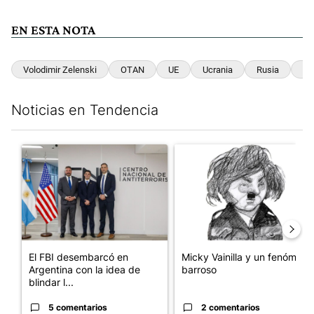
EN ESTA NOTA
Volodimir Zelenski
OTAN
UE
Ucrania
Rusia
Fr
Noticias en Tendencia
Este listado muestra los artículos con más comentarios en los últim
Un artículo de tendencia con el título "El FBI desembarcó en Arge
Un artículo de tendencia con e
El FBI desembarcó en
Micky Vainilla y un fenómeno
Argentina con la idea de
barroso
blindar l...
5 comentarios
2 comentarios