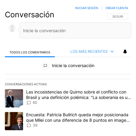
INICIAR SESIÓN
|
CREAR CUENTA
Conversación
SIGA ESTA CO
SEGUIR
LOS MÁS RECIENTES
TODOS LOS COMENTARIOS
Todos los comentarios
Inicie la conversación
CONVERSACIONES ACTIVAS
Este listado muestra los artículos con más comentarios en los últim
Un artículo de tendencia con el título "Las incosistencias de Quir
Las incosistencias de Quirno sobre el conflicto con
Brasil y una definición polémica: "La soberania es un
concepto antiguo"
60
Un artículo de tendencia con el título "Encuesta: Patricia Bullri
Encuesta: Patricia Bullrich queda mejor posicionada
que Milei con una diferencia de 8 puntos en imagen
negativa
39