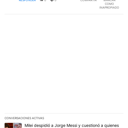
RESPONDER
0
0
COMPARTIR
MARCAR
COMO
INAPROPIADO
CONVERSACIONES ACTIVAS
Este listado muestra los artículos con más comentarios en los últim
Un artículo de tendencia con el título "Milei despidió a Jorge Mes
Milei despidió a Jorge Messi y cuestionó a quienes