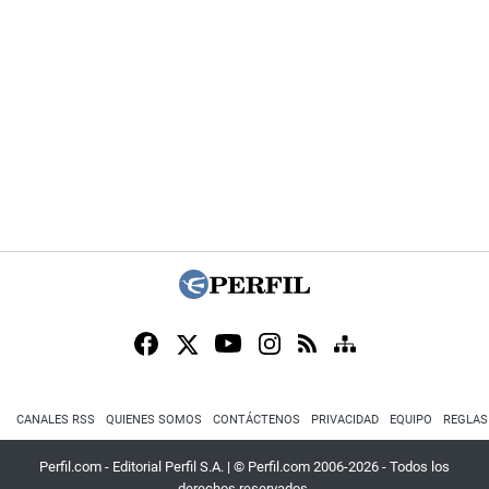
CANALES RSS
QUIENES SOMOS
CONTÁCTENOS
PRIVACIDAD
EQUIPO
REGLAS
Perfil.com - Editorial Perfil S.A.
| © Perfil.com 2006-2026 - Todos los
derechos reservados.