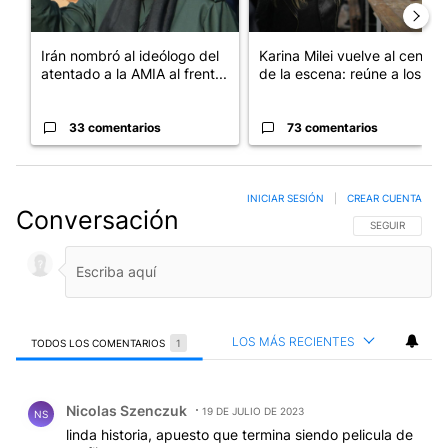
Irán nombró al ideólogo del
Karina Milei vuelve al centro
atentado a la AMIA al frent...
de la escena: reúne a los...
33 comentarios
73 comentarios
INICIAR SESIÓN
|
CREAR CUENTA
Conversación
SIGA ESTA CO
SEGUIR
LOS MÁS RECIENTES
TODOS LOS COMENTARIOS
1
Todos los comentarios
Comentario de Nicolas Szenczuk.
Nicolas Szenczuk
19 DE JULIO DE 2023
NS
linda historia, apuesto que termina siendo pelicula de