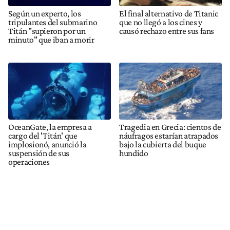
Según un experto, los
El final alternativo de Titanic
tripulantes del submarino
que no llegó a los cines y
Titán "supieron por un
causó rechazo entre sus fans
minuto" que iban a morir
OceanGate, la empresa a
Tragedia en Grecia: cientos de
cargo del 'Titán' que
náufragos estarían atrapados
implosionó, anunció la
bajo la cubierta del buque
suspensión de sus
hundido
operaciones