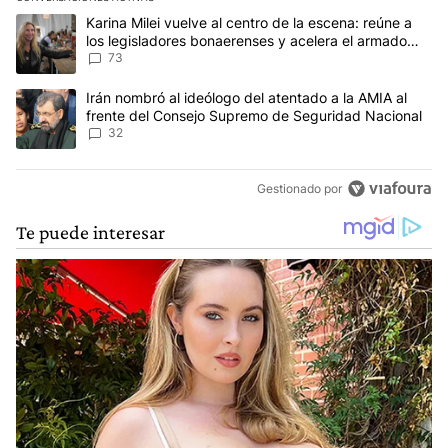
Este listado muestra los artículos con más comentarios en los últim
Un artículo de tendencia con el título "Karina Milei vuelve al cen
Karina Milei vuelve al centro de la escena: reúne a
los legisladores bonaerenses y acelera el armado
para 2027
73
Un artículo de tendencia con el título "Irán nombró al ideólogo d
Irán nombró al ideólogo del atentado a la AMIA al
frente del Consejo Supremo de Seguridad Nacional
32
Gestionado por