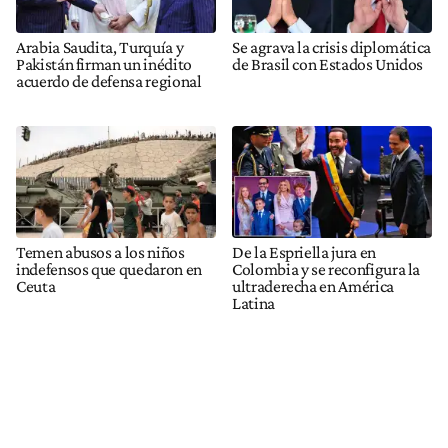
Arabia Saudita, Turquía y
Se agrava la crisis diplomática
Pakistán firman un inédito
de Brasil con Estados Unidos
acuerdo de defensa regional
Temen abusos a los niños
De la Espriella jura en
indefensos que quedaron en
Colombia y se reconfigura la
Ceuta
ultraderecha en América
Latina