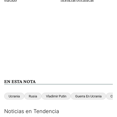
EN ESTA NOTA
Ucrania
Rusia
Vladimir Putin
Guerra En Ucrania
Cri
Noticias en Tendencia