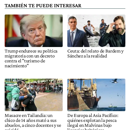
TAMBIÉN TE PUEDE INTERESAR
Trump endurece su política
Ceuta: del relato de Bardem y
migratoria con un decreto
Sánchez a la realidad
contra el "turismo de
nacimiento"
Masacre en Tailandia: un
De Europa al Asia Pacífico:
chico de 14 años mató a sus
quiénes explotan la pesca
abuelos, a cinco docentes y se
ilegal en Malvinas bajo
suicidó
licencias británicas