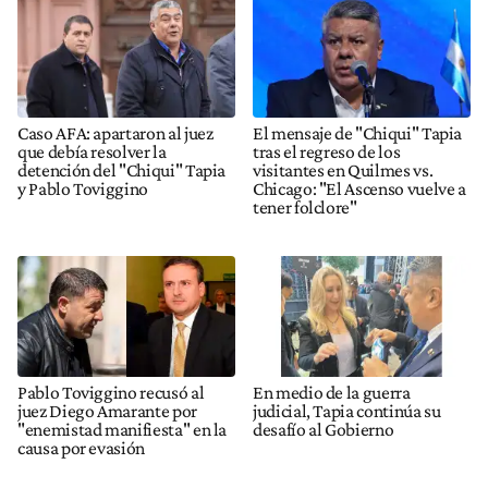
Caso AFA: apartaron al juez
El mensaje de "Chiqui" Tapia
que debía resolver la
tras el regreso de los
detención del "Chiqui" Tapia
visitantes en Quilmes vs.
y Pablo Toviggino
Chicago: "El Ascenso vuelve a
tener folclore"
Pablo Toviggino recusó al
En medio de la guerra
juez Diego Amarante por
judicial, Tapia continúa su
"enemistad manifiesta" en la
desafío al Gobierno
causa por evasión