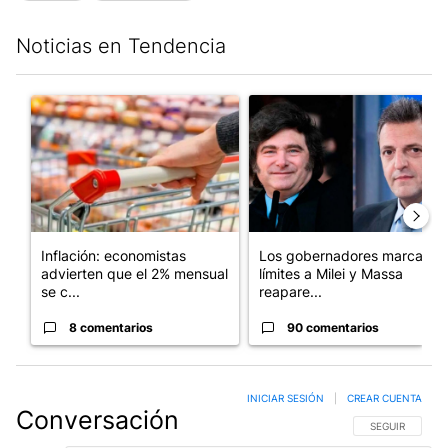
Noticias en Tendencia
Este listado muestra los artículos con más comentarios en los últim
Un artículo de tendencia con el título "Inflación: economistas a
Un artículo de tendencia con e
Inflación: economistas
Los gobernadores marcan
advierten que el 2% mensual
límites a Milei y Massa
se c...
reapare...
8 comentarios
90 comentarios
INICIAR SESIÓN
|
CREAR CUENTA
Conversación
SIGA ESTA CO
SEGUIR