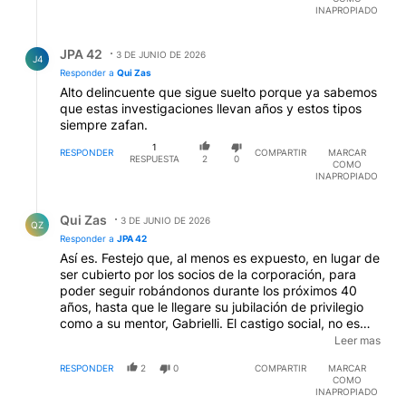
INAPROPIADO
Respuesta de JPA 42.
JPA 42
3 DE JUNIO DE 2026
J4
Responder a
Qui Zas
Alto delincuente que sigue suelto porque ya sabemos
que estas investigaciones llevan años y estos tipos
siempre zafan.
1
RESPONDER
COMPARTIR
MARCAR
RESPUESTA
2
0
COMO
INAPROPIADO
Respuesta de Qui Zas.
Qui Zas
3 DE JUNIO DE 2026
QZ
Responder a
JPA 42
Así es. Festejo que, al menos es expuesto, en lugar de
ser cubierto por los socios de la corporación, para
poder seguir robándonos durante los próximos 40
años, hasta que le llegare su jubilación de privilegio
como a su mentor, Gabrielli. El castigo social, no es
algo menor para estos narcisistas, aunque quienes
Leer mas
quieren seguir ese camino lo vean como un ejemplo a
RESPONDER
2
0
COMPARTIR
MARCAR
seguir.
COMO
INAPROPIADO