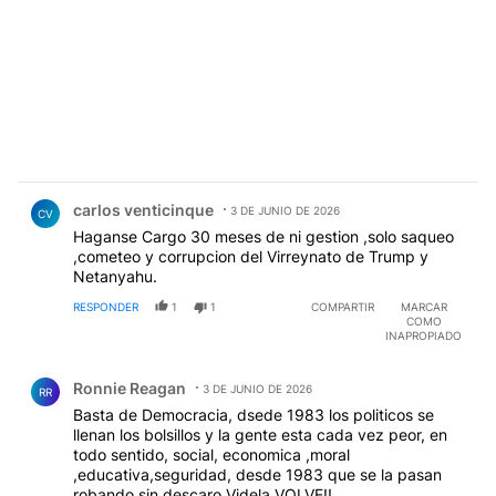
Comentario de carlos venticinque.
carlos venticinque
3 DE JUNIO DE 2026
CV
Haganse Cargo 30 meses de ni gestion ,solo saqueo
,cometeo y corrupcion del Virreynato de Trump y
Netanyahu.
RESPONDER
1
1
COMPARTIR
MARCAR
COMO
INAPROPIADO
Comentario de Ronnie Reagan.
Ronnie Reagan
3 DE JUNIO DE 2026
RR
Basta de Democracia, dsede 1983 los politicos se
llenan los bolsillos y la gente esta cada vez peor, en
todo sentido, social, economica ,moral
,educativa,seguridad, desde 1983 que se la pasan
robando sin descaro.Videla VOLVE!!