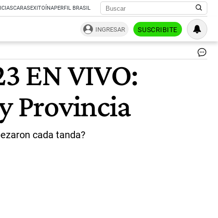
ICIAS
CARAS
EXITOÍNA
PERFIL BRASIL
INGRESAR
SUSCRIBITE
Lot
023 EN VIVO:
so
|
Ag
y Provincia
Sh
bezaron cada tanda?