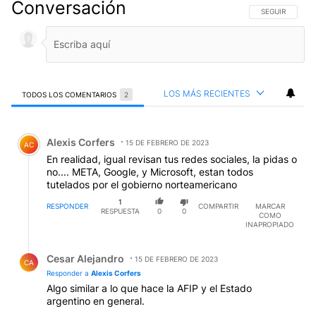
Conversación
SIGA ESTA CO
SEGUIR
LOS MÁS RECIENTES
TODOS LOS COMENTARIOS
2
Todos los comentarios
Comentario de Alexis Corfers.
Alexis Corfers
15 DE FEBRERO DE 2023
AC
En realidad, igual revisan tus redes sociales, la pidas o
no.... META, Google, y Microsoft, estan todos
tutelados por el gobierno norteamericano
1
RESPONDER
COMPARTIR
MARCAR
RESPUESTA
0
0
COMO
INAPROPIADO
Respuesta de Cesar Alejandro.
Cesar Alejandro
15 DE FEBRERO DE 2023
CA
Responder a
Alexis Corfers
Algo similar a lo que hace la AFIP y el Estado
argentino en general.