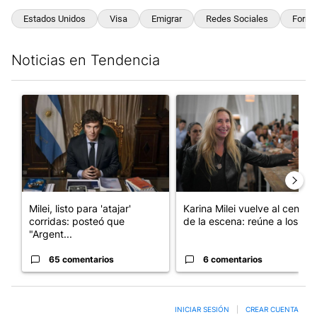
Estados Unidos
Visa
Emigrar
Redes Sociales
Formu
Noticias en Tendencia
Este listado muestra los artículos con más comentarios en los últim
Un artículo de tendencia con el título "Milei, listo para 'atajar
Un artículo de tendencia con e
Milei, listo para 'atajar'
Karina Milei vuelve al centro
corridas: posteó que
de la escena: reúne a los...
"Argent...
65 comentarios
6 comentarios
INICIAR SESIÓN
|
CREAR CUENTA