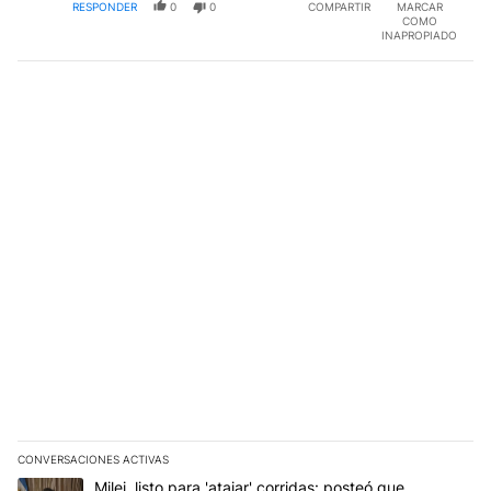
RESPONDER
0
0
COMPARTIR
MARCAR
COMO
INAPROPIADO
CONVERSACIONES ACTIVAS
Este listado muestra los artículos con más comentarios en los últim
Un artículo de tendencia con el título "Milei, listo para 'atajar' 
Milei, listo para 'atajar' corridas: posteó que