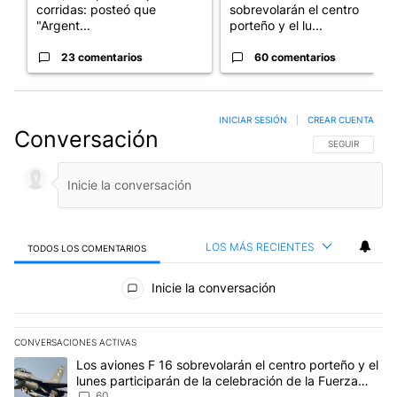
corridas: posteó que
sobrevolarán el centro
"Argent...
porteño y el lu...
23 comentarios
60 comentarios
INICIAR SESIÓN
|
CREAR CUENTA
Conversación
SIGA ESTA CO
SEGUIR
LOS MÁS RECIENTES
TODOS LOS COMENTARIOS
Todos los comentarios
Inicie la conversación
CONVERSACIONES ACTIVAS
Este listado muestra los artículos con más comentarios en los últim
Un artículo de tendencia con el título "Los aviones F 16 sobrevola
Los aviones F 16 sobrevolarán el centro porteño y el
lunes participarán de la celebración de la Fuerza
Aérea
60