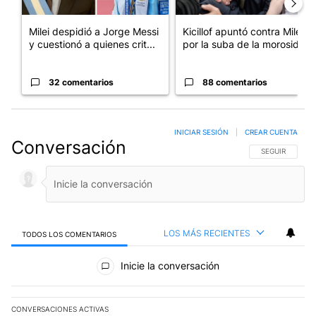
Milei despidió a Jorge Messi
Kicillof apuntó contra Milei
y cuestionó a quienes crit...
por la suba de la morosida...
32 comentarios
88 comentarios
INICIAR SESIÓN
|
CREAR CUENTA
Conversación
SIGA ESTA CO
SEGUIR
LOS MÁS RECIENTES
TODOS LOS COMENTARIOS
Todos los comentarios
Inicie la conversación
CONVERSACIONES ACTIVAS