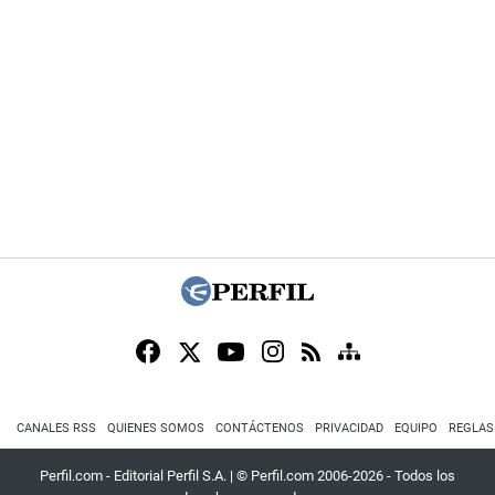
CANALES RSS
QUIENES SOMOS
CONTÁCTENOS
PRIVACIDAD
EQUIPO
REGLAS
Perfil.com - Editorial Perfil S.A.
| © Perfil.com 2006-2026 - Todos los