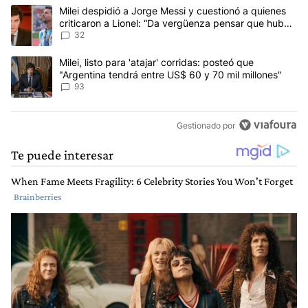
Este listado muestra los artículos con más comentarios en los últim
Un artículo de tendencia con el título "Milei despidió a Jorge Mes
Milei despidió a Jorge Messi y cuestionó a quienes
criticaron a Lionel: “Da vergüenza pensar que hubo
anti-Messi”
32
Un artículo de tendencia con el título "Milei, listo para 'atajar' 
Milei, listo para 'atajar' corridas: posteó que
"Argentina tendrá entre US$ 60 y 70 mil millones"
93
Gestionado por