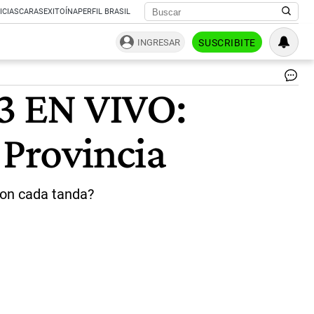
ICIAS
CARAS
EXITOÍNA
PERFIL BRASIL
INGRESAR
SUSCRIBITE
So
23 EN VIVO:
de
Lot
|
 Provincia
Ag
Pi
ron cada tanda?