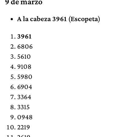
9 de marzo
A la cabeza 3961
(
Escopeta
)
3961
6806
5610
9108
5980
6904
3364
3315
0948
2219
2619