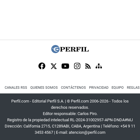
CANALES RSS
QUIENES SOMOS
CONTÁCTENOS
PRIVACIDAD
EQUIPO
REGLAS
Perfil.com - Editorial Perfil S.A.
| © Perfil.com 2006-2026 - Todos los
derechos reservados.
Editor responsable: Carlos Piro.
Registro de la propiedad intelectual RL-2024-31002957-APN-DNDA#MJ
Dirección:
California 2715
,
C1289ABI
,
CABA, Argentina
| Teléfono:
+54 9 11
3453 4567
| E-mail:
atencion@perfil.com