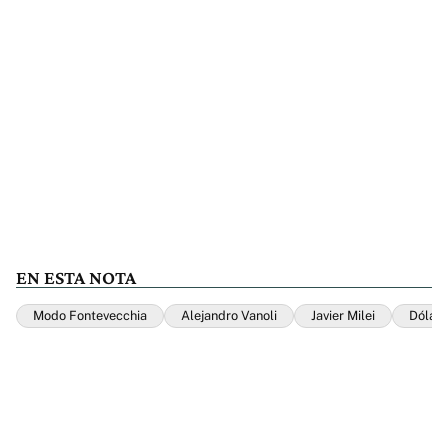
EN ESTA NOTA
Modo Fontevecchia
Alejandro Vanoli
Javier Milei
Dólare