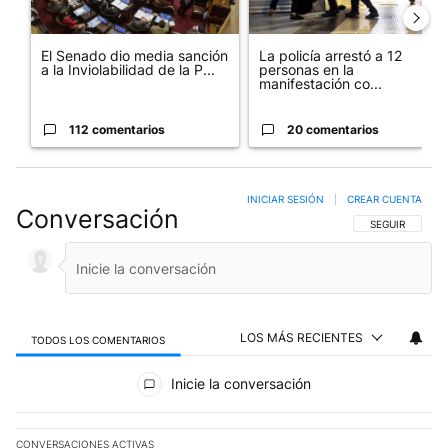
El Senado dio media sanción
La policía arrestó a 12
a la Inviolabilidad de la P...
personas en la
manifestación co...
112 comentarios
20 comentarios
INICIAR SESIÓN
|
CREAR CUENTA
Conversación
SIGA ESTA CO
SEGUIR
LOS MÁS RECIENTES
TODOS LOS COMENTARIOS
Todos los comentarios
Inicie la conversación
CONVERSACIONES ACTIVAS