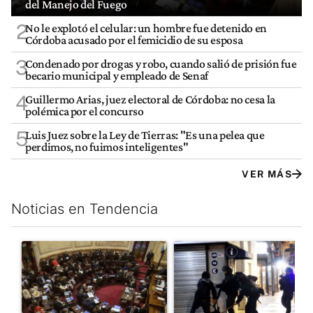
del Manejo del Fuego
2
No le explotó el celular: un hombre fue detenido en
Córdoba acusado por el femicidio de su esposa
3
Condenado por drogas y robo, cuando salió de prisión fue
becario municipal y empleado de Senaf
4
Guillermo Arias, juez electoral de Córdoba: no cesa la
polémica por el concurso
5
Luis Juez sobre la Ley de Tierras: "Es una pelea que
perdimos, no fuimos inteligentes"
VER MÁS
Noticias en Tendencia
Este listado muestra los artículos con más comentarios en los últim
Un artículo de tendencia con el título "El Senado dio media san
Un artículo de tendencia con e