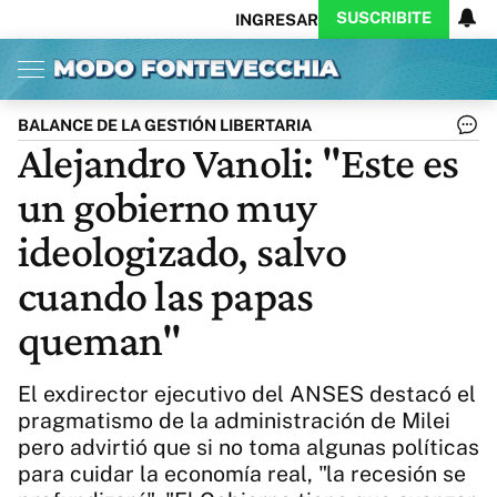
SUSCRIBITE
INGRESAR
Inicio
Ahora
Opinión
Actualidad
Política
Economía
Columnistas
Política
Pymes
Salud
BALANCE DE LA GESTIÓN LIBERTARIA
Ciencia
Protagonistas
Tecnología
Alejandro Vanoli: "Este es
Cultura
Arte
Educación
un gobierno muy
Internacional
Clima
Deportes
CARAS
Exitoina
Turismo
ideologizado, salvo
Videos
Córdoba
Reperfilar
cuando las papas
Business
Noticias
Caras
queman"
Exitoina
Gaming
Vivo
Diario del Juicio
El exdirector ejecutivo del ANSES destacó el
pragmatismo de la administración de Milei
pero advirtió que si no toma algunas políticas
para cuidar la economía real, "la recesión se