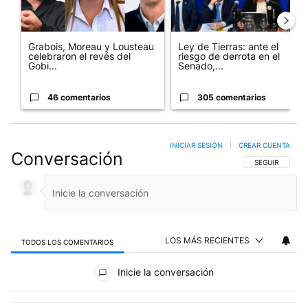
Grabois, Moreau y Lousteau
Ley de Tierras: ante el
celebraron el revés del
riesgo de derrota en el
Gobi...
Senado,...
46 comentarios
305 comentarios
INICIAR SESIÓN
|
CREAR CUENTA
Conversación
SIGA ESTA CO
SEGUIR
LOS MÁS RECIENTES
TODOS LOS COMENTARIOS
Todos los comentarios
Inicie la conversación