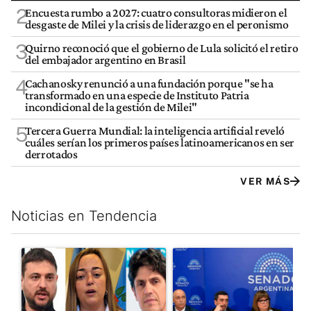
2
Encuesta rumbo a 2027: cuatro consultoras midieron el
desgaste de Milei y la crisis de liderazgo en el peronismo
3
Quirno reconoció que el gobierno de Lula solicitó el retiro
del embajador argentino en Brasil
4
Cachanosky renunció a una fundación porque "se ha
transformado en una especie de Instituto Patria
incondicional de la gestión de Milei"
5
Tercera Guerra Mundial: la inteligencia artificial reveló
cuáles serían los primeros países latinoamericanos en ser
derrotados
VER MÁS
Noticias en Tendencia
Este listado muestra los artículos con más comentarios en los últim
Un artículo de tendencia con el título "Grabois, Moreau y Loust
Un artículo de tendencia con e