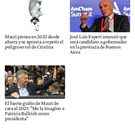
Macri piensa en 2023 desde
José Luis Espert anunció que
afuera y se apresta a repetir el
será candidato a gobernador
peligroso rol de Cristina
en la provincia de Buenos
Aires
El fuerte guiño de Macri de
cara al 2023: "Me la imagino a
Patricia Bullrich como
presidenta"