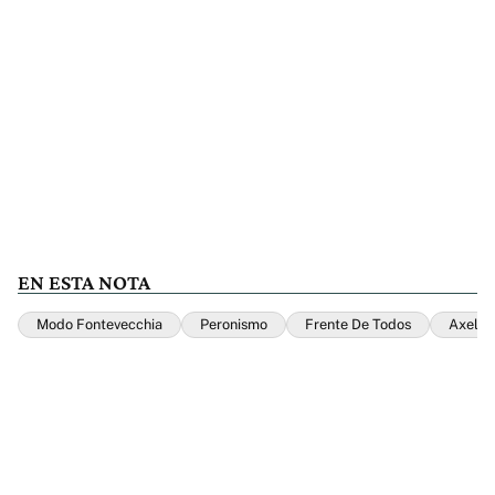
EN ESTA NOTA
Modo Fontevecchia
Peronismo
Frente De Todos
Axel Ki