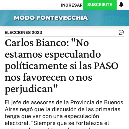
SUSCRIBITE
INGRESAR
Inicio
Ahora
Opinión
Actualidad
Política
Economía
Columnistas
Política
Pymes
Salud
ELECCIONES 2023
Ciencia
Protagonistas
Tecnología
Carlos Bianco: "No
Cultura
Arte
Educación
estamos especulando
Internacional
Clima
Deportes
CARAS
Exitoina
Turismo
políticamente si las PASO
Videos
Córdoba
Reperfilar
nos favorecen o nos
Business
Noticias
Caras
perjudican"
Exitoina
Gaming
Vivo
Diario del Juicio
El jefe de asesores de la Provincia de Buenos
Aires negó que la discusión de las primarias
tenga que ver con una especulación
electoral. "Siempre que se fortalezca el