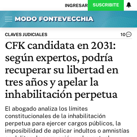
SUSCRIBITE
INGRESAR
Inicio
Ahora
Opinión
Actualidad
Política
Economía
Columnistas
Política
Pymes
Salud
CLAVES JUDICIALES
10
Ciencia
Protagonistas
Tecnología
CFK candidata en 2031:
Cultura
Arte
Educación
según expertos, podría
Internacional
Clima
Deportes
CARAS
Exitoina
Turismo
recuperar su libertad en
Videos
Córdoba
Reperfilar
tres años y apelar la
Business
Noticias
Caras
inhabilitación perpetua
Exitoina
Gaming
Vivo
Diario del Juicio
El abogado analiza los límites
constitucionales de la inhabilitación
perpetua para ejercer cargos públicos, la
imposibilidad de aplicar indultos o amnistías