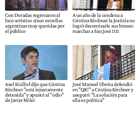
Con Doradas regresaron al
A un año de la condena a
foco artístico cinco estrellas
Cristina Kirchner la Justicia no
argentinas muy queridas por
logró decomisarle sus bienes:
el público
marchas a San José 1111
Axel Kicillof dijo que Cristina
José Manuel Ubeira defendió
Kirchner "está injustamente
en "QR!" a Cristina Kirchner y
detenida" y apuntó al "odio"
aseguró: "La solución para
de Javier Milei
ella es política"