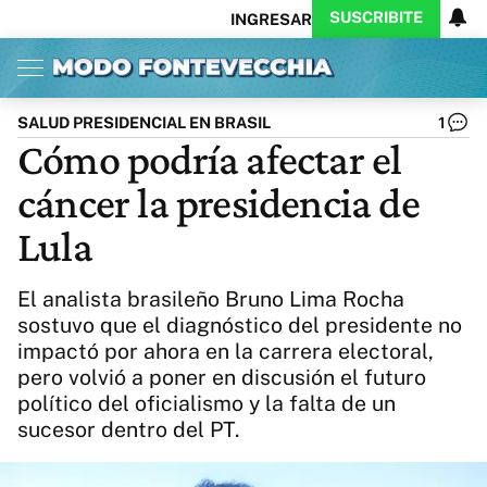
SUSCRIBITE
INGRESAR
Inicio
Ahora
Opinión
Actualidad
Política
Economía
Columnistas
Política
Pymes
Salud
SALUD PRESIDENCIAL EN BRASIL
1
Ciencia
Protagonistas
Tecnología
Cómo podría afectar el
Cultura
Arte
Educación
cáncer la presidencia de
Internacional
Clima
Deportes
CARAS
Exitoina
Turismo
Lula
Videos
Córdoba
Reperfilar
Business
Noticias
Caras
El analista brasileño Bruno Lima Rocha
Exitoina
Gaming
Vivo
sostuvo que el diagnóstico del presidente no
impactó por ahora en la carrera electoral,
Diario del Juicio
pero volvió a poner en discusión el futuro
político del oficialismo y la falta de un
sucesor dentro del PT.