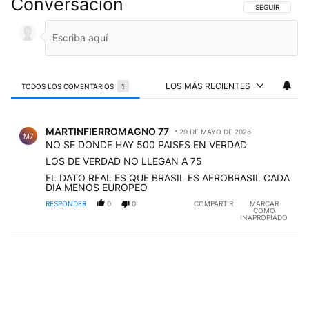
Conversación
SIGA ESTA CO
SEGUIR
LOS MÁS RECIENTES
TODOS LOS COMENTARIOS
1
Todos los comentarios
Comentario de MARTINFIERROMAGNO 77.
MARTINFIERROMAGNO 77
29 DE MAYO DE 2026
M7
NO SE DONDE HAY 500 PAISES EN VERDAD
LOS DE VERDAD NO LLEGAN A 75
EL DATO REAL ES QUE BRASIL ES AFROBRASIL CADA
DIA MENOS EUROPEO
RESPONDER
0
0
COMPARTIR
MARCAR
COMO
INAPROPIADO