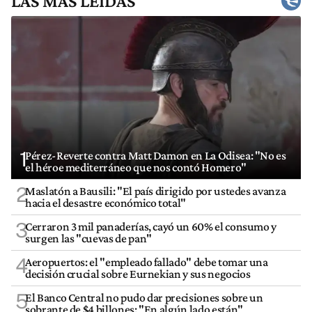
LAS MÁS LEÍDAS
1
Pérez-Reverte contra Matt Damon en La Odisea: "No es
el héroe mediterráneo que nos contó Homero"
2
Maslatón a Bausili: "El país dirigido por ustedes avanza
hacia el desastre económico total"
3
Cerraron 3 mil panaderías, cayó un 60% el consumo y
surgen las "cuevas de pan"
4
Aeropuertos: el "empleado fallado" debe tomar una
decisión crucial sobre Eurnekian y sus negocios
5
El Banco Central no pudo dar precisiones sobre un
sobrante de $4 billones: "En algún lado están"