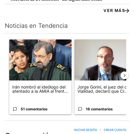
VER MÁS
Noticias en Tendencia
Este listado muestra los artículos con más comentarios en los últim
Un artículo de tendencia con el título "Irán nombró al ideólogo
Un artículo de tendencia con e
Irán nombró al ideólogo del
Jorge Gorini, el juez del caso
atentado a la AMIA al frent...
Vialidad, declaró que Cr...
51 comentarios
16 comentarios
INICIAR SESIÓN
|
CREAR CUENTA