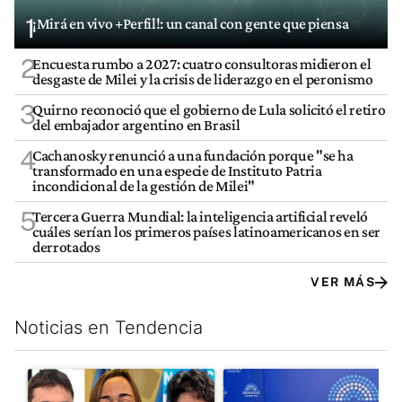
1
¡Mirá en vivo +Perfil!: un canal con gente que piensa
2
Encuesta rumbo a 2027: cuatro consultoras midieron el
desgaste de Milei y la crisis de liderazgo en el peronismo
3
Quirno reconoció que el gobierno de Lula solicitó el retiro
del embajador argentino en Brasil
4
Cachanosky renunció a una fundación porque "se ha
transformado en una especie de Instituto Patria
incondicional de la gestión de Milei"
5
Tercera Guerra Mundial: la inteligencia artificial reveló
cuáles serían los primeros países latinoamericanos en ser
derrotados
VER MÁS
Noticias en Tendencia
Este listado muestra los artículos con más comentarios en los últim
Un artículo de tendencia con el título "Grabois, Moreau y Loust
Un artículo de tendencia con e