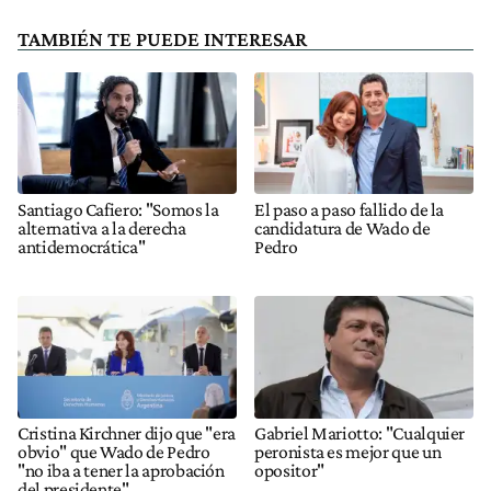
TAMBIÉN TE PUEDE INTERESAR
Santiago Cafiero: "Somos la
El paso a paso fallido de la
alternativa a la derecha
candidatura de Wado de
antidemocrática"
Pedro
Cristina Kirchner dijo que "era
Gabriel Mariotto: "Cualquier
obvio" que Wado de Pedro
peronista es mejor que un
"no iba a tener la aprobación
opositor"
del presidente"