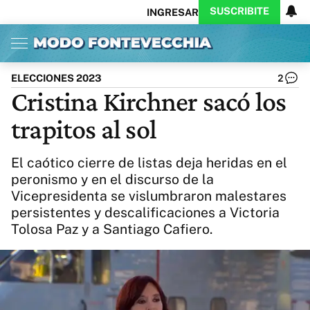
SUSCRIBITE
INGRESAR
Inicio
Ahora
Opinión
Actualidad
Política
Economía
Columnistas
Política
Pymes
Salud
ELECCIONES 2023
2
Ciencia
Protagonistas
Tecnología
Cristina Kirchner sacó los
Cultura
Arte
Educación
trapitos al sol
Internacional
Clima
Deportes
CARAS
Exitoina
Turismo
El caótico cierre de listas deja heridas en el
Videos
Córdoba
Reperfilar
peronismo y en el discurso de la
Business
Noticias
Caras
Vicepresidenta se vislumbraron malestares
Exitoina
Gaming
Vivo
persistentes y descalificaciones a Victoria
Diario del Juicio
Tolosa Paz y a Santiago Cafiero.