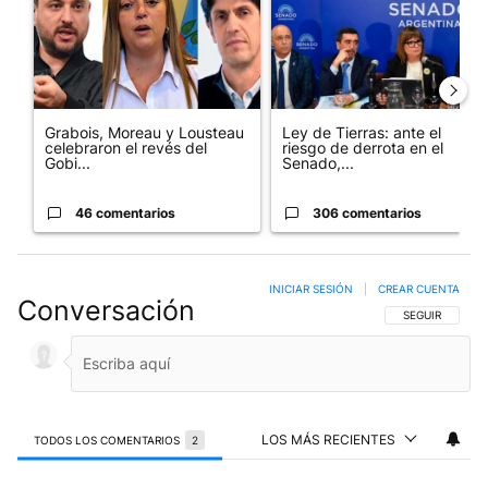
Grabois, Moreau y Lousteau
Ley de Tierras: ante el
celebraron el revés del
riesgo de derrota en el
Gobi...
Senado,...
46 comentarios
306 comentarios
INICIAR SESIÓN
|
CREAR CUENTA
Conversación
SIGA ESTA CO
SEGUIR
LOS MÁS RECIENTES
TODOS LOS COMENTARIOS
2
Todos los comentarios