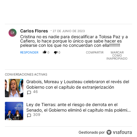
Comentario de Carlos Flores.
Carlos Flores
27 DE JUNIO DE 2023
CF
Cristina no es nadie para descalificar a Tolosa Paz y a
Cafiero, lo hace porque lo único que sabe hacer es
pelearse con los que no concuerdan con ella!!!!!!!!!
RESPONDER
0
0
COMPARTIR
MARCAR
COMO
INAPROPIADO
CONVERSACIONES ACTIVAS
Este listado muestra los artículos con más comentarios en los últim
Un artículo de tendencia con el título "Grabois, Moreau y Lousteau
Grabois, Moreau y Lousteau celebraron el revés del
Gobierno con el capítulo de extranjerización
46
Un artículo de tendencia con el título "Ley de Tierras: ante el ri
Ley de Tierras: ante el riesgo de derrota en el
Senado, el Gobierno eliminó el capítulo más polémico
309
del proyecto
Gestionado por