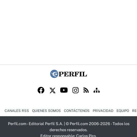
CANALES RSS
QUIENES SOMOS
CONTÁCTENOS
PRIVACIDAD
EQUIPO
RE
Perfil.com - Editorial Perfil S.A.
| © Perfil.com 2006-2026 - Todos los
derechos reservados.
Editor responsable: Carlos Piro.