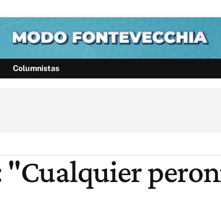
Columnistas
Política
Pymes
Salud
Internacional
Clima
Deportes
Business
Noticias
Caras
: "Cualquier peron