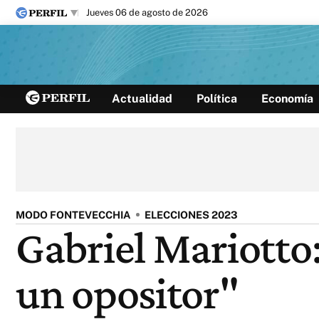
jueves 06 de agosto de 2026
Últimas noticias
Actualidad
Política
Economía
Inicio
Ahora
Opinión
Cultura
Arte
Educación
Videos
Córdoba
Reperfilar
Diario del Juicio
MODO FONTEVECCHIA
ELECCIONES 2023
Gabriel Mariotto
un opositor"