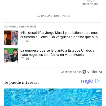
COMO
INAPROPIADO
CARGAR MÁS COMENTARIOS
CONVERSACIONES ACTIVAS
Este listado muestra los artículos con más comentarios en los últim
Un artículo de tendencia con el título "Milei despidió a Jorge Mes
Milei despidió a Jorge Messi y cuestionó a quienes
criticaron a Lionel: “Da vergüenza pensar que hubo
anti-Messi”
122
Un artículo de tendencia con el título "La empresa que se le pla
La empresa que se le plantó a Estados Unidos y
hace negocios con China en Vaca Muerta
26
Gestionado por