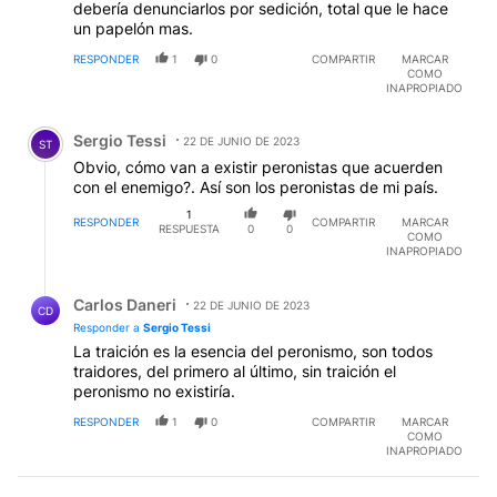
debería denunciarlos por sedición, total que le hace
un papelón mas.
RESPONDER
1
0
COMPARTIR
MARCAR
COMO
INAPROPIADO
Comentario de Sergio Tessi.
Sergio Tessi
22 DE JUNIO DE 2023
ST
Obvio, cómo van a existir peronistas que acuerden
con el enemigo?. Así son los peronistas de mi país.
1
RESPONDER
COMPARTIR
MARCAR
RESPUESTA
0
0
COMO
INAPROPIADO
Respuesta de Carlos Daneri.
Carlos Daneri
22 DE JUNIO DE 2023
CD
Responder a
Sergio Tessi
La traición es la esencia del peronismo, son todos
traidores, del primero al último, sin traición el
peronismo no existiría.
RESPONDER
1
0
COMPARTIR
MARCAR
COMO
INAPROPIADO