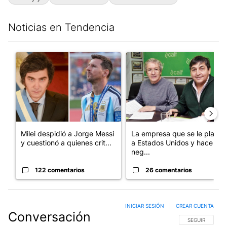
Noticias en Tendencia
Este listado muestra los artículos con más comentarios en los últim
Un artículo de tendencia con el título "Milei despidió a Jorge 
Un artículo de tendencia con 
Milei despidió a Jorge Messi
La empresa que se le plantó
y cuestionó a quienes crit...
a Estados Unidos y hace
neg...
122 comentarios
26 comentarios
INICIAR SESIÓN
|
CREAR CUENTA
Conversación
SIGA ESTA CO
SEGUIR