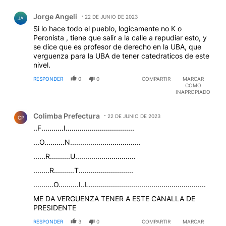
Comentario de Jorge Angeli.
Jorge Angeli
22 DE JUNIO DE 2023
JA
Si lo hace todo el pueblo, logicamente no K o
Peronista , tiene que salir a la calle a repudiar esto, y
se dice que es profesor de derecho en la UBA, que
verguenza para la UBA de tener catedraticos de este
nivel.
RESPONDER
0
0
COMPARTIR
MARCAR
COMO
INAPROPIADO
Comentario de Colimba Prefectura.
Colimba Prefectura
22 DE JUNIO DE 2023
CP
..F...........I..................................
...O..........N...................................
......R..........U..............................
........R..........T...........................
..........O..........I..L..........................................................
ME DA VERGUENZA TENER A ESTE CANALLA DE
PRESIDENTE
RESPONDER
3
0
COMPARTIR
MARCAR