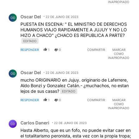
INAPROPIADO
Comentario de Oscar Del.
Oscar Del
22 DE JUNIO DE 2023
OD
PUESTA EN ESCENA: " EL MINISTRO DE DERECHOS
HUMANOS VIAJO RAPIDAMENTE A JUJUY Y NO LO
HIZO A CHACO" ¿CHACO ES REPUBLICA A PARTE?
EDITADO
RESPONDER
1
0
COMPARTIR
MARCAR
COMO
INAPROPIADO
Comentario de Oscar Del.
Oscar Del
22 DE JUNIO DE 2023
OD
mucho ORIGINARIO en Jujuy. originario de Laferrere,
Aldo Bonzi y Gonzalez Catán.- ¿muchachos, no estan
lejos de sus casas?
EDITADO
RESPONDER
1
0
COMPARTIR
MARCAR
COMO
INAPROPIADO
Comentario de Carlos Daneri.
Carlos Daneri
22 DE JUNIO DE 2023
CD
Hasta Alberto, que es un fofo, no puede evitar caer en
el totalitarismo peronista, esta vez con la propia tropa;