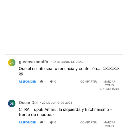
Comentario de gustavo adolfo.
gustavo adolfo
22 DE JUNIO DE 2023
GA
Que el escrito sea tu renuncia y confesión.....🤬🤬🤬🤬
🤬
RESPONDER
1
0
COMPARTIR
MARCAR
COMO
INAPROPIADO
Comentario de Oscar Del.
Oscar Del
22 DE JUNIO DE 2023
OD
CTRA, Tupak Amaru, la izquierda y kirchnerismo =
frente de choque.-
RESPONDER
1
0
COMPARTIR
MARCAR
COMO