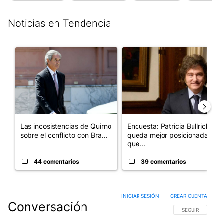
Noticias en Tendencia
Este listado muestra los artículos con más comentarios en los últim
Un artículo de tendencia con el título "Las incosistencias de Qu
Un artículo de tendencia con e
Las incosistencias de Quirno
Encuesta: Patricia Bullrich
sobre el conflicto con Bra...
queda mejor posicionada
que...
44 comentarios
39 comentarios
INICIAR SESIÓN
|
CREAR CUENTA
Conversación
SIGA ESTA CO
SEGUIR