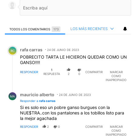
LOS MÁS RECIENTES
TODOS LOS COMENTARIOS
173
Todos los comentarios
Comentario de rafa carras.
rafa carras
24 DE JUNIO DE 2023
RC
POBRECITO TARTA LE HICIERON QUEDAR COMO UN
GANSO!!!!
1
RESPONDER
COMPARTIR
MARCAR
RESPUESTA
2
0
COMO
INAPROPIADO
Respuesta de mauricio alberto.
mauricio alberto
24 DE JUNIO DE 2023
MA
Responder a
rafa carras
Si es solo eso un pobre ganso burgues con la
NUE$TRA..con los pantalones a los tobillos listo para
la mejor agachada
RESPONDER
2
0
COMPARTIR
MARCAR
COMO
INAPROPIADO