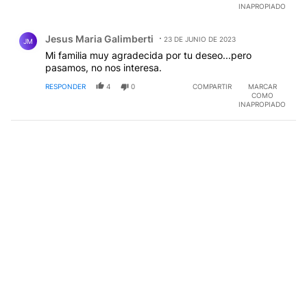
INAPROPIADO
Comentario de Jesus Maria Galimberti.
Jesus Maria Galimberti
23 DE JUNIO DE 2023
JM
Mi familia muy agradecida por tu deseo...pero
pasamos, no nos interesa.
RESPONDER
4
0
COMPARTIR
MARCAR
COMO
INAPROPIADO