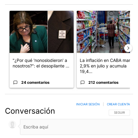
Este listado muestra los artículos con más comentarios en los últim
Un artículo de tendencia con el título ""¿Por qué 'nonoslodieron
Un artículo de tendencia con 
"¿Por qué 'nonoslodieron' a
La inflación en CABA marcó
nosotros?": el desopilante ...
2,9% en julio y acumula
19,4...
24 comentarios
212 comentarios
INICIAR SESIÓN
|
CREAR CUENTA
Conversación
SIGA ESTA CO
SEGUIR