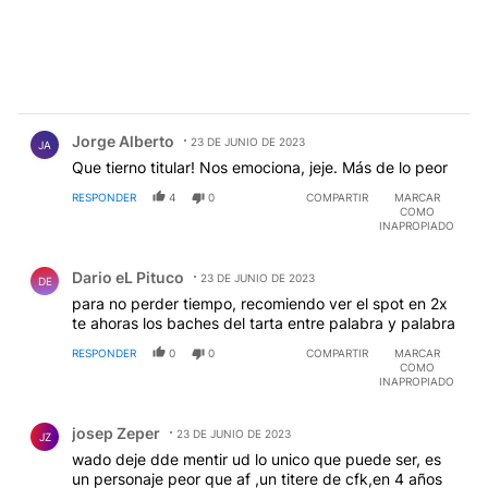
Comentario de Jorge Alberto.
Jorge Alberto
23 DE JUNIO DE 2023
JA
Que tierno titular! Nos emociona, jeje. Más de lo peor
RESPONDER
4
0
COMPARTIR
MARCAR
COMO
INAPROPIADO
Comentario de Dario eL Pituco.
Dario eL Pituco
23 DE JUNIO DE 2023
DE
para no perder tiempo, recomiendo ver el spot en 2x
te ahoras los baches del tarta entre palabra y palabra
RESPONDER
0
0
COMPARTIR
MARCAR
COMO
INAPROPIADO
Comentario de josep Zeper.
josep Zeper
23 DE JUNIO DE 2023
JZ
wado deje dde mentir ud lo unico que puede ser, es
un personaje peor que af ,un titere de cfk,en 4 años