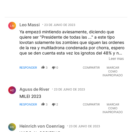
Comentario de Leo Massi.
Leo Massi
23 DE JUNIO DE 2023
LM
Ya empezó mintiendo aviesamente, diciendo que
quiere ser "Presidente de todas las ..." a este tipo
lovotan solamente los zombies que siguen las ordenes
de la rea y multiladrona condenada por chorra, espero
que se den cuenta esta vez los ignotos del 48% y no
cometan otro error, esta vez será la disolución
Leer mas
nacional, lo que viene con este personaje es peor, es
RESPONDER
3
0
COMPARTIR
MARCAR
ARGENZUELA.
COMO
INAPROPIADO
Comentario de Aguss de River.
Aguss de River
23 DE JUNIO DE 2023
AD
MILEI 2023
RESPONDER
3
2
COMPARTIR
MARCAR
COMO
INAPROPIADO
Comentario de Heinrich von Coenriag.
Heinrich von Coenriag
23 DE JUNIO DE 2023
HV