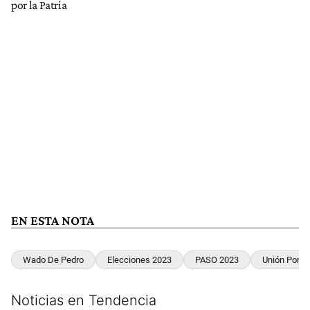
por la Patria
EN ESTA NOTA
Wado De Pedro
Elecciones 2023
PASO 2023
Unión Por La
Noticias en Tendencia