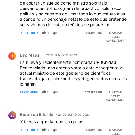
de cobrar un sueldo como ministro solo trajo
desventuras politicas ,cero de proactivo ,solo rosca
politica y se encargo de limar todo lo que estuvo a su
alcance rs un personaje nefasto de esto que pretende
ser vividores del estado teñidos de populismo.-
RESPONDER
3
0
COMPARTIR
MARCAR
COMO
INAPROPIADO
Comentario de Leo Massi.
Leo Massi
23 DE JUNIO DE 2023
LM
La nueva y recientemente nombrada UP (Unidad
Penitenciaria) nos ordena votar a este esperpento y
actual ministro de este gobierno de cientificos
fracasado, jaja, solo zombies y degenerados mentales
lo haran.
RESPONDER
3
0
COMPARTIR
MARCAR
COMO
INAPROPIADO
Comentario de Bidón de Bilardo.
Bidón de Bilardo
23 DE JUNIO DE 2023
BD
Y te vas a quedar con las ganas
RESPONDER
3
0
COMPARTIR
MARCAR
COMO