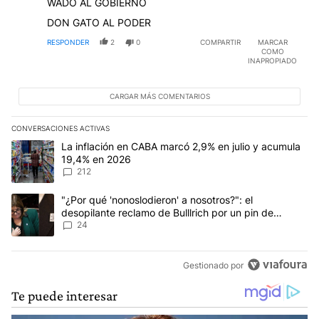
WADO AL GOBIERNO
DON GATO AL PODER
RESPONDER
2
0
COMPARTIR
MARCAR
COMO
INAPROPIADO
CARGAR MÁS COMENTARIOS
CONVERSACIONES ACTIVAS
Este listado muestra los artículos con más comentarios en los últim
Un artículo de tendencia con el título "La inflación en CABA marc
La inflación en CABA marcó 2,9% en julio y acumula
19,4% en 2026
212
Un artículo de tendencia con el título ""¿Por qué 'nonoslodieron' a
"¿Por qué 'nonoslodieron' a nosotros?": el
desopilante reclamo de Bulllrich por un pin de
Malvinas
24
Gestionado por