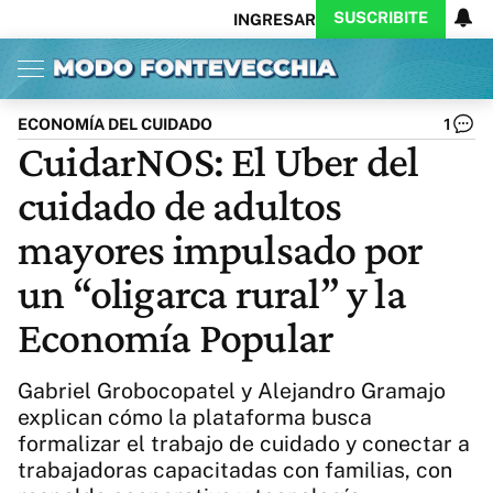
SUSCRIBITE
INGRESAR
Inicio
Ahora
Opinión
Actualidad
Política
Economía
Columnistas
Política
Pymes
Salud
ECONOMÍA DEL CUIDADO
1
Ciencia
Protagonistas
Tecnología
CuidarNOS: El Uber del
Cultura
Arte
Educación
cuidado de adultos
Internacional
Clima
Deportes
CARAS
Exitoina
Turismo
mayores impulsado por
Videos
Córdoba
Reperfilar
un “oligarca rural” y la
Business
Noticias
Caras
Economía Popular
Exitoina
Gaming
Vivo
Diario del Juicio
Gabriel Grobocopatel y Alejandro Gramajo
explican cómo la plataforma busca
formalizar el trabajo de cuidado y conectar a
trabajadoras capacitadas con familias, con