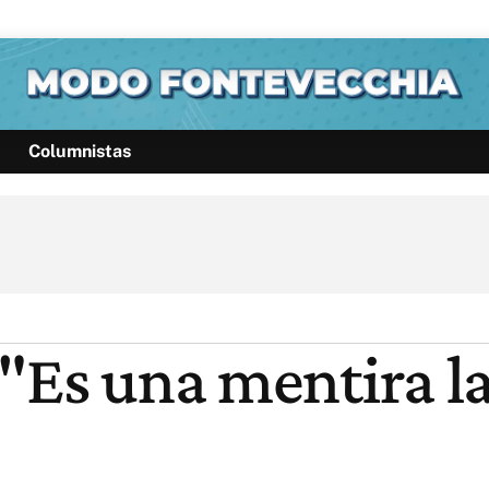
Columnistas
Política
Pymes
Salud
Internacional
Clima
Deportes
Business
Noticias
Caras
"Es una mentira la 