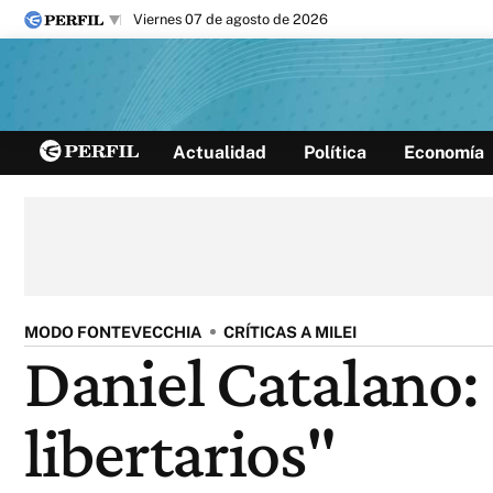
viernes 07 de agosto de 2026
Últimas noticias
Actualidad
Política
Economía
Inicio
Ahora
Opinión
Cultura
Arte
Educación
Videos
Córdoba
Reperfilar
Diario del Juicio
MODO FONTEVECCHIA
CRÍTICAS A MILEI
Daniel Catalano: 
libertarios"