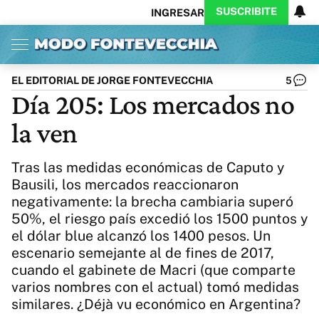
SUSCRIBITE
INGRESAR
Inicio
Ahora
Opinión
Actualidad
Política
Economía
Columnistas
Política
Pymes
Salud
EL EDITORIAL DE JORGE FONTEVECCHIA
5
Ciencia
Protagonistas
Tecnología
Día 205: Los mercados no
Cultura
Arte
Educación
la ven
Internacional
Clima
Deportes
CARAS
Exitoina
Turismo
Tras las medidas económicas de Caputo y
Videos
Córdoba
Reperfilar
Bausili, los mercados reaccionaron
Business
Noticias
Caras
negativamente: la brecha cambiaria superó
Exitoina
Gaming
Vivo
50%, el riesgo país excedió los 1500 puntos y
Diario del Juicio
el dólar blue alcanzó los 1400 pesos. Un
escenario semejante al de fines de 2017,
cuando el gabinete de Macri (que comparte
varios nombres con el actual) tomó medidas
similares. ¿Déjà vu económico en Argentina?