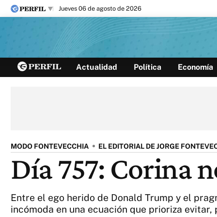
jueves 06 de agosto de 2026
Últimas noticias
Actualidad
Política
Economía
Inicio
Ahora
Opinión
Cultura
Arte
Educación
Videos
Córdoba
Reperfilar
Diario del Juicio
MODO FONTEVECCHIA
EL EDITORIAL DE JORGE FONTEVE
Día 757: Corina n
Entre el ego herido de Donald Trump y el pra
incómoda en una ecuación que prioriza evitar,