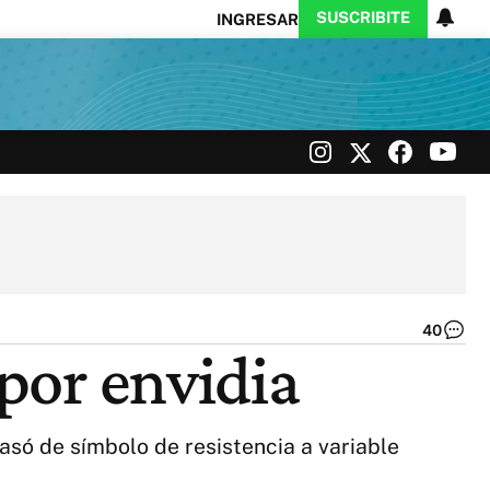
SUSCRIBITE
INGRESAR
Ciencia
Protagonistas
Tecnología
CARAS
Exitoina
Turismo
Exitoina
Gaming
Vivo
40
Dí
 por envidia
75
Co
no,
po
só de símbolo de resistencia a variable
es
o
po